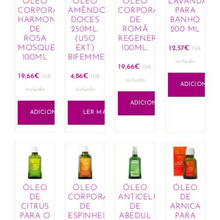
ÓLEO
ÓLEO
ÓLEO
LAVANDA
CORPORAL
AMÊNDOAS
CORPORAL
PARA
Ouvidos
HARMONIZANTE
DOCES
DE
BANHO
Pés
DE
250ML.
ROMÃ
200 ML
Queimaduras e arranhões
ROSA
(USO
REGENERADOR
MOSQUETA
EXT.)
100ML.
Reafirmantes e tonificantes
12,57
€
IVA
100ML
BIFEMME
Repelentes
incluido
19,66
€
IVA
Sabonetes e géis de banho
19,66
€
4,86
€
IVA
IVA
incluido
Cuidado Facial
ADICIONAR
incluido
incluido
Desmaquilhantes
ADICIONAR
Limpeza da pele e exfoliantes
ADICIONAR
LER MAIS
Tratamentos de lábios
Tratamentos faciais
Proteção solar
Autobronzeadores
ÓLEO
ÓLEO
ÓLEO
ÓLEO
DE
CORPORAL
ANTICELULITICO
DE
CITRUS
DE
DE
ARNICA
PARA O
ESPINHEIRO
ABEDUL
PARA