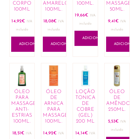
CORPO
AMARELO
100ML.
MASSAGEM
100ML
100ML.
50ML.
19,66
€
IVA
14,92
€
18,08
€
9,41
€
IVA
IVA
IVA
incluido
incluido
incluido
incluido
ADICIONAR
ADICIONAR
ADICIONAR
ADICIONAR
ÓLEO
ÓLEO
LOÇÃO
ÓLEO
PARA
DE
TONICA
DE
MASSAGEM
ARNICA
DE
AMÊNDOAS
ANTI-
PARA
COBRE
250ML.
ESTRIAS
MASSAGEM
(GEL)
100ML.
100ML.
200 ML
5,53
€
IVA
incluido
18,51
€
14,92
€
14,14
€
IVA
IVA
IVA