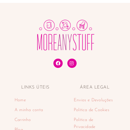
LINKS ÚTEIS
ÁREA LEGAL
Home
Envios e Devoluções
A minha conta
Politica de Cookies
Carrinho
Politica de
Privacidade
Blog