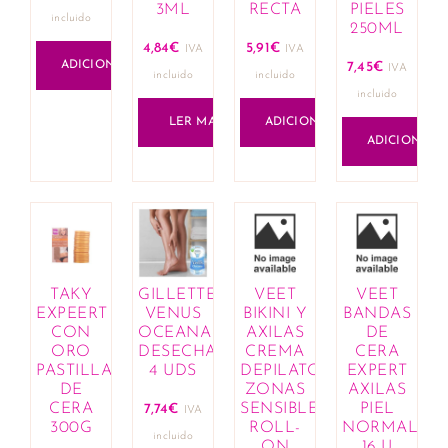
3ML
RECTA
PIELES
incluido
250ML
4,84
€
5,91
€
IVA
IVA
ADICIONAR
7,45
€
IVA
incluido
incluido
incluido
LER MAIS
ADICIONAR
ADICIONAR
TAKY
GILLETTE
VEET
VEET
EXPEERT
VENUS
BIKINI Y
BANDAS
CON
OCEANA
AXILAS
DE
ORO
DESECHABLES,
CREMA
CERA
PASTILLA
4 UDS
DEPILATORIA
EXPERT
DE
ZONAS
AXILAS
CERA
SENSIBLES
PIEL
7,74
€
IVA
300G
ROLL-
NORMAL
incluido
ON
16 U