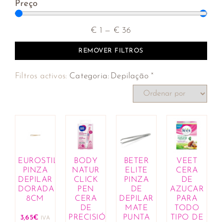
Preço
€
1
—
€
36
REMOVER FILTROS
×
Filtros activos:
Categoria
:
Depilação
EUROSTIL
BODY
BETER
VEET
PINZA
NATUR
ELITE
CERA
DEPILAR
CLICK
PINZA
DE
DORADA
PEN
DE
AZUCAR
8CM
CERA
DEPILAR
PARA
DE
MATE
TODO
PRECISIÓN
PUNTA
TIPO DE
3,65
€
IVA