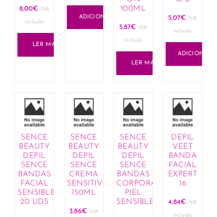
100ML
8,00
€
IVA
ADICIONAR
5,07
€
IVA
incluido
5,87
€
IVA
incluido
incluido
LER MAIS
ADICIONAR
LER MAIS
SENCE
SENCE
SENCE
DEPIL
BEAUTY
BEAUTY
BEAUTY
VEET
DEPIL
DEPIL
DEPIL
BANDA
SENCE
SENCE
SENCE
FACIAL
BANDAS
CREMA
BANDAS
EXPERT
FACIAL
SENSITIVE
CORPORAL
16
SENSIBLE
150ML
PIEL
20 UDS
SENSIBLE
4,84
€
IVA
3,86
€
IVA
incluido