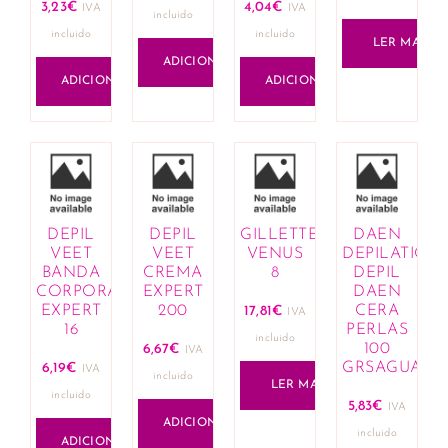
3,23
€
4,04
€
IVA
IVA
incluido
incluido
incluido
LER MAIS
ADICIONAR
ADICIONAR
ADICIONAR
DEPIL
DEPIL
GILLETTE
DAEN
VEET
VEET
VENUS
DEPILATION
BANDA
CREMA
8
DEPIL
CORPORAL
EXPERT
DAEN
EXPERT
200
CERA
17,81
€
IVA
16
PERLAS
incluido
100
6,67
€
IVA
GRSAGUACA
6,19
€
IVA
incluido
LER MAIS
incluido
5,83
€
IVA
ADICIONAR
incluido
ADICIONAR