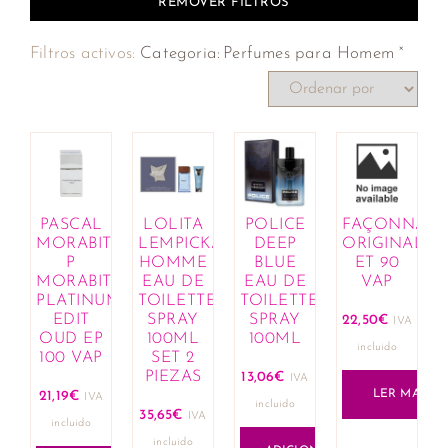
REMOVER FILTROS
×
Filtros activos:
Categoria
:
Perfumes para Homem
PASCAL
LOLITA
POLICE
FAÇONNABL
MORABITO
LEMPICKA
DEEP
ORIGINAL
P
HOMME
BLUE
ET 90
MORABITO
EAU DE
EAU DE
VAP
PLATINUM
TOILETTE
TOILETTE
EDIT
SPRAY
SPRAY
22,50
€
IVA
OUD EP
100ML
100ML
incluido
100 VAP
SET 2
PIEZAS
13,06
€
IVA
LER MAIS
21,19
€
IVA
incluido
35,65
€
IVA
incluido
incluido