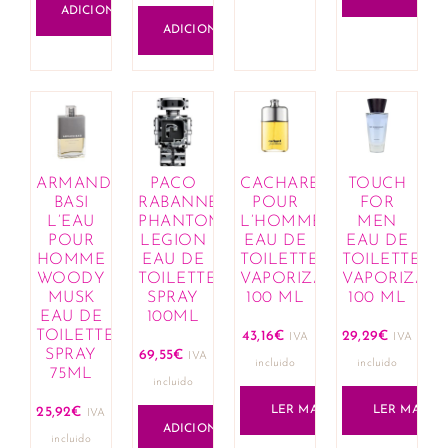
ADICIONAR
ADICIONAR
ARMAND
PACO
CACHAREL
TOUCH
BASI
RABANNE
POUR
FOR
L’EAU
PHANTOM
L’HOMME
MEN
POUR
LEGION
EAU DE
EAU DE
HOMME
EAU DE
TOILETTE
TOILETTE
WOODY
TOILETTE
VAPORIZADOR
VAPORIZAD
MUSK
SPRAY
100 ML
100 ML
EAU DE
100ML
TOILETTE
43,16
€
29,29
€
IVA
IVA
SPRAY
69,55
€
IVA
incluido
incluido
75ML
incluido
LER MAIS
LER MAIS
25,92
€
IVA
ADICIONAR
incluido