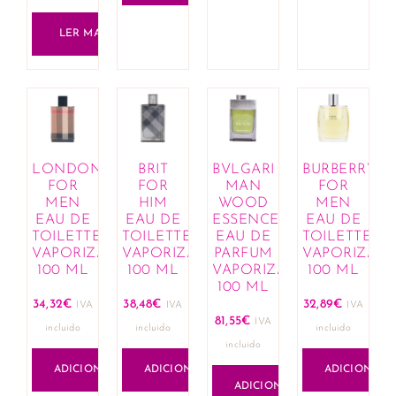
LER MAIS
LONDON
BRIT
BVLGARI
BURBERRY
FOR
FOR
MAN
FOR
MEN
HIM
WOOD
MEN
EAU DE
EAU DE
ESSENCE
EAU DE
TOILETTE
TOILETTE
EAU DE
TOILETTE
VAPORIZADOR
VAPORIZADOR
PARFUM
VAPORIZAD
100 ML
100 ML
VAPORIZADOR
100 ML
100 ML
34,32
€
38,48
€
32,89
€
IVA
IVA
IVA
81,55
€
IVA
incluido
incluido
incluido
incluido
ADICIONAR
ADICIONAR
ADICIONAR
ADICIONAR