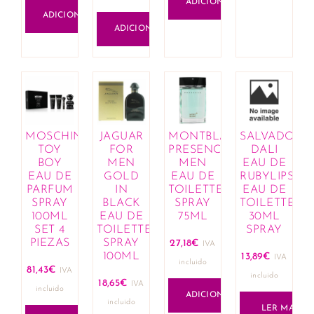
ADICIONAR
ADICIONAR
ADICIONAR
MOSCHINO
JAGUAR
MONTBLANC
SALVADOR
TOY
FOR
PRESENCE
DALI
BOY
MEN
MEN
EAU DE
EAU DE
GOLD
EAU DE
RUBYLIPS
PARFUM
IN
TOILETTE
EAU DE
SPRAY
BLACK
SPRAY
TOILETTE
100ML
EAU DE
75ML
30ML
SET 4
TOILETTE
SPRAY
PIEZAS
SPRAY
27,18
€
IVA
100ML
13,89
€
IVA
incluido
81,43
€
IVA
incluido
18,65
€
IVA
incluido
ADICIONAR
incluido
LER MAIS