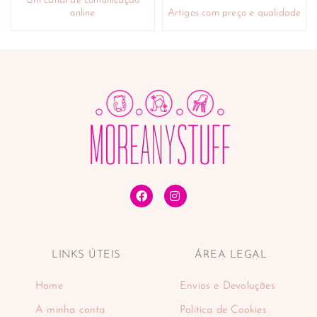
Um canal de comunicação
online
Artigos com preço e qualidade
LINKS ÚTEIS
ÁREA LEGAL
Home
Envios e Devoluções
A minha conta
Politica de Cookies