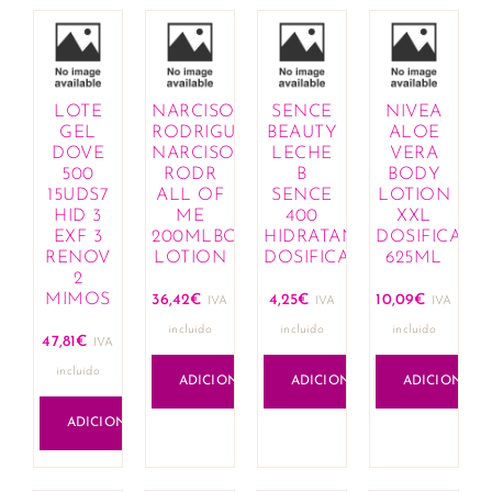
LOTE
NARCISO
SENCE
NIVEA
GEL
RODRIGUEZ
BEAUTY
ALOE
DOVE
NARCISO
LECHE
VERA
500
RODR
B
BODY
15UDS7
ALL OF
SENCE
LOTION
HID 3
ME
400
XXL
EXF 3
200MLBODY
HIDRATANTE
DOSIFICADO
RENOV
LOTION
DOSIFICADOR
625ML
2
MIMOS
36,42
€
4,25
€
10,09
€
IVA
IVA
IVA
incluido
incluido
incluido
47,81
€
IVA
incluido
ADICIONAR
ADICIONAR
ADICIONAR
ADICIONAR