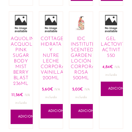
AQUOLINA
COTTAGE
IDC
GEL
ACQUOLINA
HIDRATA
INSTITUTE
LACTOVIT
PINK
Y
SCENTED
ACTIVIT
SUGAR
NUTRE
GARDEN
550
BODY
LECHE
LOCIÓN
MIST
CORPORAL
CORPORAL
4,84
€
IVA
BERRY
VAINILLA
ROSA
incluido
BLAST
200ML
500ML
236ML
ADICIONAR
5,60
€
5,03
€
IVA
IVA
11,56
€
IVA
incluido
incluido
incluido
ADICIONAR
ADICIONAR
ADICIONAR