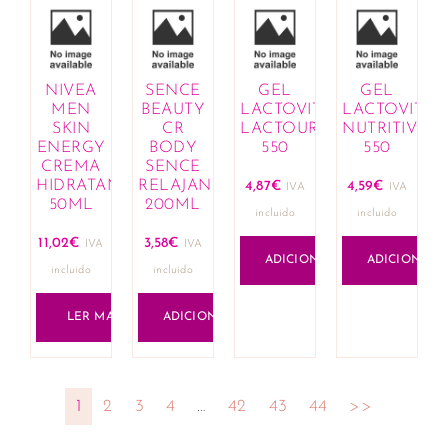
NIVEA
SENCE
GEL
GEL
MEN
BEAUTY
LACTOVIT
LACTOVIT
SKIN
CR
LACTOUREA
NUTRITIVO
ENERGY
BODY
550
550
CREMA
SENCE
HIDRATANTE
RELAJANTE
4,87
€
4,59
€
IVA
IVA
50ML
200ML
incluido
incluido
11,02
€
3,58
€
IVA
IVA
ADICIONAR
ADICIONAR
incluido
incluido
LER MAIS
ADICIONAR
1
2
3
4
…
42
43
44
>>