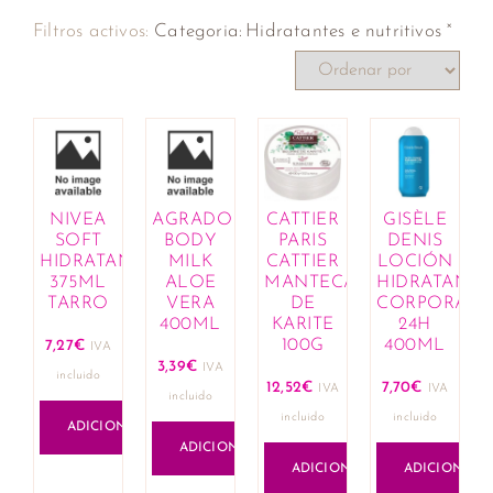
×
Filtros activos:
Categoria
:
Hidratantes e nutritivos
NIVEA
AGRADO
CATTIER
GISÈLE
SOFT
BODY
PARIS
DENIS
HIDRATANTE
MILK
CATTIER
LOCIÓN
375ML
ALOE
MANTECA
HIDRATANTE
TARRO
VERA
DE
CORPORAL
400ML
KARITE
24H
100G
400ML
7,27
€
IVA
3,39
€
IVA
incluido
12,52
€
7,70
€
IVA
IVA
incluido
incluido
incluido
ADICIONAR
ADICIONAR
ADICIONAR
ADICIONAR