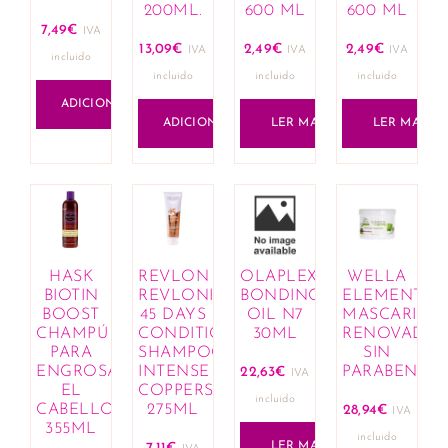
200ML.
600 ML
600 ML
7,49
€
IVA
13,09
€
2,49
€
2,49
€
IVA
IVA
IVA
incluido
incluido
incluido
incluido
ADICIONAR
ADICIONAR
LER MAIS
LER MAIS
HASK
REVLON
OLAPLEX
WELLA
BIOTIN
REVLONISSIMO
BONDING
ELEMENTS
BOOST
45 DAYS
OIL N7
MASCARILL
CHAMPÚ
CONDITIONING
30ML
RENOVADO
PARA
SHAMPOO
SIN
ENGROSAR
INTENSE
PARABENOS
22,63
€
IVA
EL
COPPERS
incluido
CABELLO
275ML
28,94
€
IVA
355ML
incluido
LER MAIS