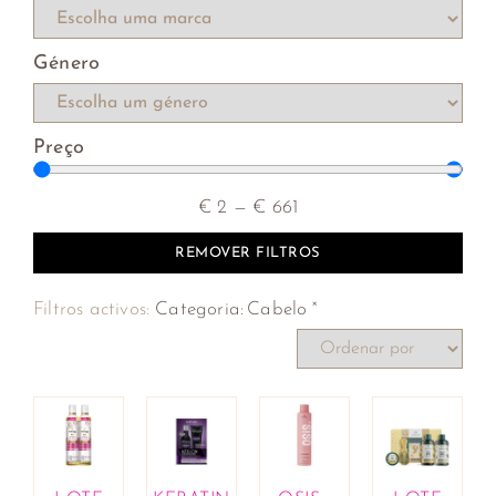
Aromaterapia
Óleos essenciais e compostos
Género
Cosmética
Lotes de fragrâncias e cosméticos
Unhas
Preço
Vernizes
Cuidado Corporal
€
2
—
€
661
Higiene oral
Outros artigos
REMOVER FILTROS
Sabonetes e géis de banho
Cuidado Facial
×
Filtros activos:
Categoria
:
Cabelo
Desmaquilhantes
Limpeza da pele e exfoliantes
Tratamentos de lábios
Tratamentos faciais
Proteção solar
Uncategorized