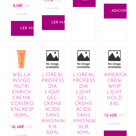
7,11
€
IVA
8,18
€
IVA
incluido
ADICIONAR
incluido
LER MAIS
LER MAIS
WELLA
L’OREAL
L’OREAL
AMERICAN
INVIGO
PROFESSIONNEL
PROFESSIONNEL
CREW
NUTRI
DIA
DIA
WHIP
ENRICH
LIGHT
LIGHT
LIGHT
CREMA
GEL-
GEL-
HOLD
CONTROL
CREME
CREME
85G
ENCRESPAMIENTO
ACIDE
ACIDE
150ML
SANS
SANS
13,42
€
IVA
AMONIAQUE
AMONIAQUE
incluido
9,18
10,18
16,48
€
IVA
50ML
50ML
incluido