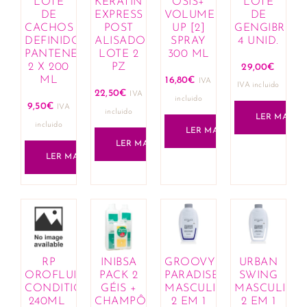
LOTE
KERATIN
OSIS+
LOTE
DE
EXPRESS
VOLUME
DE
CACHOS
POST
UP [2]
GENGIBRE
DEFINIDOS
ALISADO
SPRAY
4 UNID.
PANTENE
LOTE 2
300 ML
2 X 200
PZ
29,00
€
ML
16,80
€
IVA
IVA incluido
22,50
€
IVA
incluido
9,50
€
IVA
incluido
LER MAIS
incluido
LER MAIS
LER MAIS
LER MAIS
RP
INIBSA
GROOVY
URBAN
OROFLUIDO
PACK 2
PARADISE
SWING
CONDITIONER
GÉIS +
MASCULINO
MASCULINO
240ML
CHAMPÔ
2 EM 1
2 EM 1