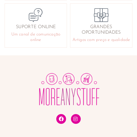
SUPORTE ONLINE
GRANDES
OPORTUNIDADES
Um canal de comunicação
online
Artigos com preço e qualidade