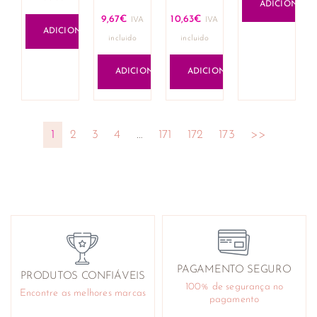
ADICIONAR
9,67
€
10,63
€
IVA
IVA
ADICIONAR
incluido
incluido
ADICIONAR
ADICIONAR
1
2
3
4
…
171
172
173
>>
PAGAMENTO SEGURO
PRODUTOS CONFIÁVEIS
100% de segurança no
Encontre as melhores marcas
pagamento