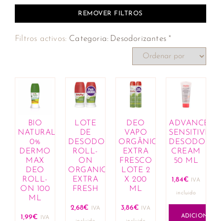
REMOVER FILTROS
×
Filtros activos:
Categoria
:
Desodorizantes
BIO
LOTE
DEO
ADVANCE
NATURAL
DE
VAPO
SENSITIVE
0%
DESODORANTE
ORGÂNICO
DESODORAN
DERMO
ROLL-
EXTRA
CREAM
MAX
ON
FRESCO
50 ML
DEO
ORGANIC
LOTE 2
ROLL-
EXTRA
X 200
1,84
€
IVA
ON 100
FRESH
ML
incluido
ML
2,68
€
3,86
€
IVA
IVA
ADICIONAR
1,99
€
IVA