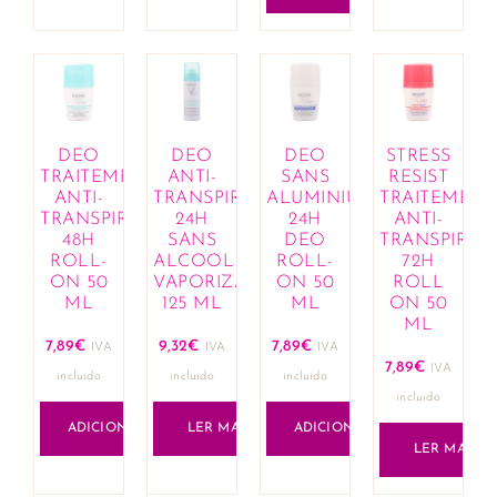
DEO
DEO
DEO
STRESS
TRAITEMENT
ANTI-
SANS
RESIST
ANTI-
TRANSPIRANT
ALUMINIUM
TRAITEMENT
TRANSPIRANT
24H
24H
ANTI-
48H
SANS
DEO
TRANSPIRAN
ROLL-
ALCOOL
ROLL-
72H
ON 50
VAPORIZADOR
ON 50
ROLL
ML
125 ML
ML
ON 50
ML
7,89
€
9,32
€
7,89
€
IVA
IVA
IVA
7,89
€
IVA
incluido
incluido
incluido
incluido
ADICIONAR
LER MAIS
ADICIONAR
LER MAIS