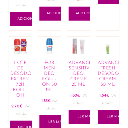
incluido
incluido
incluido
ADICIONAR
ADICIONAR
ADICIONAR
LOTE
FOR
ADVANCE
ADVANCE
DE
MEN
SENSITIVE
FRESH
DESODORANTE
DEO
DEO
DESODORAN
EXTREM
ROLL-
CREME
CREAM
72H
ON 50
25 ML
50 ML
ROLL-
ML
ON
1,80
€
1,84
€
IVA
IVA
1,53
€
IVA
incluido
incluido
2,70
€
IVA
incluido
incluido
LER MAIS
LER MAIS
LER MAIS
ADICIONAR