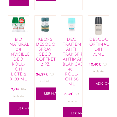
BIO
KEOPS
DEO
DESODORAN
NATURAL
DESODORANTE
TRAITEMENT
OPTIMALE
0%
SPRAY
ANTI-
24H
INVISIBLE
SECO
TRANSPIRANT
75ML
DEO
COFFRET
ANTIMANCHAS
ROLL-
2 PZ
BLANCAS
10,40
€
IVA
ON
48H
incluido
LOTE 2
ROLL-
26,29
€
IVA
X 50 ML
ON 50
incluido
ML
ADICIONAR
2,71
€
IVA
LER MAIS
7,89
€
IVA
incluido
incluido
LER MAIS
LER MAIS