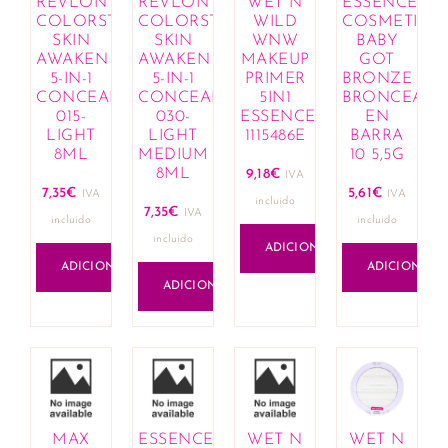
REVLON
REVLON
WET N
ESSENCE
COLORSTAY
COLORSTAY
WILD
COSMETICS
SKIN
SKIN
WNW
BABY
AWAKEN
AWAKEN
MAKEUP
GOT
5-IN-1
5-IN-1
PRIMER
BRONZE
CONCEALER
CONCEALER
5IN1
BRONCEAD
015-
030-
ESSENCE
EN
LIGHT
LIGHT
1115486E
BARRA
8ML
MEDIUM
10 5,5G
8ML
9,18
€
IVA
7,35
€
5,61
€
IVA
IVA
incluido
7,35
€
IVA
incluido
incluido
incluido
ADICIONAR
ADICIONAR
ADICIONAR
ADICIONAR
MAX
ESSENCE
WET N
WET N