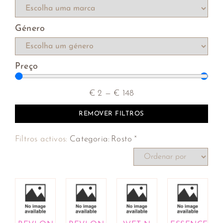
Género
Preço
€
2
—
€
148
REMOVER FILTROS
×
Filtros activos:
Categoria
:
Rosto