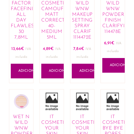
FACTOR
COSMETICS
WILD
WILD
FACEFINITY
CAMOUFLAGE
WNW
WNW
ALL
MATT
MAKEUP
POWDER
DAY
CORRECTOR
SETTING
FINISH
FLAWLESS
40-
SPRAY
CLARIFYING
30
MEDIUM
CLARIF
114478E
7,8ML
5ML
1114472E
6,91
€
IVA
13,66
€
4,89
€
7,84
€
IVA
IVA
IVA
incluido
incluido
incluido
incluido
ADICIONAR
ADICIONAR
ADICIONAR
ADICIONAR
WET N
IT
IT
IT
WILD
COSMETICS
COSMETICS
COSMETICS
WNW
YOUR
YOUR
BYE BYE
POWDER
SKIN
SKIN
PORES