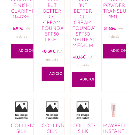
FINISH
BUT
BUT
POWDER
CLARIFYING
BETTER
BETTER
TRANSLUCE
114479E
CC
CC
9ML
CREAM
CREAM
FOUNDATION
FOUNDATION
6,91
€
31,65
€
IVA
IVA
SPF50
SPF50
incluido
incluido
LIGHT
NEUTRAL
MEDIUM
ADICIONAR
ADICIONAR
40,39
€
IVA
40,18
€
IVA
incluido
incluido
ADICIONAR
ADICIONAR
COLLISTAR
COLLISTAR
COLLISTAR
MAYBELLIN
SILK
SILK
SILK
INSTANT