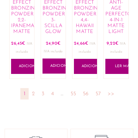
EFFECT
EFFECT
EFFECT
ANTI-
BRONZING
BRONZING
BRONZING
AGE
POWDER
POWDER
POWDER
PERFECTOR
2,2-
3-
4,4-
4-IN-1
IPANEMA
SCILLA
HAWAII
MATTE
MATTE
GLOW
MATTE
LIGHT
26,45
€
24,90
€
24,66
€
9,22
€
IVA
IVA
IVA
IVA incluido
incluido
incluido
incluido
ADICIONAR
ADICIONAR
ADICIONAR
LER MAIS
1
2
3
4
…
55
56
57
>>