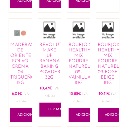
ADICIONAR
ADICIONAR
ADICIONAR
MADERAS
REVOLUTION
BOURJOIS
BOURJOIS
DE
MAKE
HEALTHY
HEALTHY
ORIENTE
UP
MIX
MIX
POLVO
BANANA
POUDRE
POUDRE
CREMA
BAKING
NATUREL
NATUREL
04
POWDER
02-
03-ROSE
TRIGUEÑO
32G
VAINILLA
BEIGE
15G
10G
10G
10,47
€
IVA
6,01
€
13,85
€
10,11
€
IVA
IVA
IVA
incluido
incluido
incluido
incluido
LER MAIS
ADICIONAR
ADICIONAR
ADICIONAR