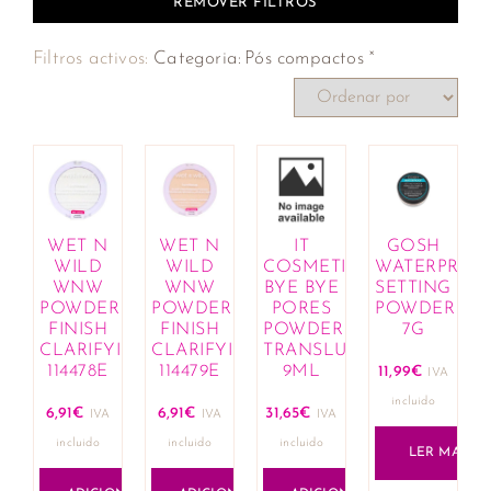
REMOVER FILTROS
×
Filtros activos:
Categoria
:
Pós compactos
WET N
WET N
IT
GOSH
WILD
WILD
COSMETICS
WATERPROO
WNW
WNW
BYE BYE
SETTING
POWDER
POWDER
PORES
POWDER
FINISH
FINISH
POWDER
7G
CLARIFYING
CLARIFYING
TRANSLUCENT
114478E
114479E
9ML
11,99
€
IVA
incluido
6,91
€
6,91
€
31,65
€
IVA
IVA
IVA
incluido
incluido
incluido
LER MAIS