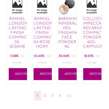
RIMMEL
RIMMEL
BAREMINERALS
COLLISTAR
LONDON
LONDON
MINERAL
IMPECCABLE
LASTING
LASTING
VEIL
RECARGA
FINISH
FINISH
FINISHING
COMPACT
COMPACT
COMPACT
FACE
POWDER
03-
04-ROSE
POWDER
60G-
SESAME
IVORY
9G
CAPPUCINO
7,08
€
10,40
€
32,06
€
18,01
€
IVA
IVA
IVA
IVA
incluido
incluido
incluido
incluido
ADICIONAR
ADICIONAR
ADICIONAR
ADICIONAR
1
2
3
4
>>