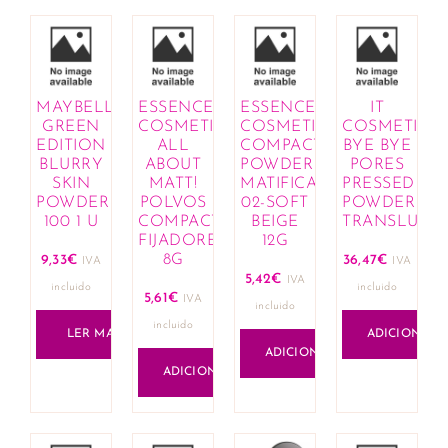
MAYBELLINE
ESSENCE
ESSENCE
IT
GREEN
COSMETICS
COSMETICS
COSMETICS
EDITION
ALL
COMPACT
BYE BYE
BLURRY
ABOUT
POWDER
PORES
SKIN
MATT!
MATIFICANTES
PRESSED
POWDER
POLVOS
02-SOFT
POWDER
100 1 U
COMPACTOS
BEIGE
TRANSLUCE
FIJADORES
12G
8G
9,33
€
36,47
€
IVA
IVA
5,42
€
IVA
incluido
incluido
5,61
€
IVA
incluido
incluido
LER MAIS
ADICIONAR
ADICIONAR
ADICIONAR