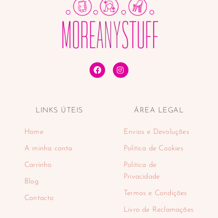
LINKS ÚTEIS
ÁREA LEGAL
Home
Envios e Devoluções
A minha conta
Politica de Cookies
Carrinho
Politica de
Privacidade
Blog
Termos e Condições
Contacto
Livro de Reclamações