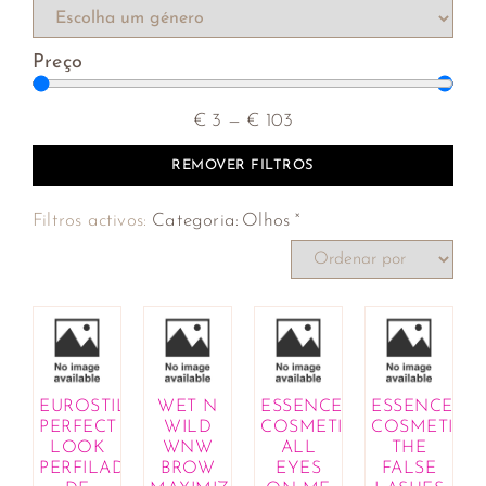
Preço
€
3
—
€
103
REMOVER FILTROS
×
Filtros activos:
Categoria
:
Olhos
EUROSTIL
WET N
ESSENCE
ESSENCE
PERFECT
WILD
COSMETICS
COSMETICS
LOOK
WNW
ALL
THE
PERFILADOR
BROW
EYES
FALSE