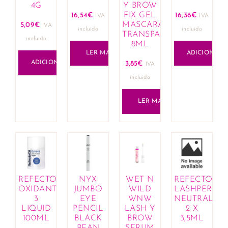
4G
Y BROW
FIX GEL
16,54
€
16,36
€
IVA
IVA
MASCARA
5,09
€
IVA
incluido
incluido
TRANSPARENT
incluido
8ML
LER MAIS
ADICIONAR
ADICIONAR
3,85
€
IVA
incluido
LER MAIS
REFECTOCIL
NYX
WET N
REFECTOCIL
OXIDANT
JUMBO
WILD
LASHPERM
3
EYE
WNW
NEUTRALIZE
LIQUID
PENCIL
LASH Y
2 X
100ML
BLACK
BROW
3,5ML
BEAN
SERUM