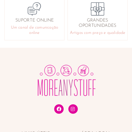
SUPORTE ONLINE
GRANDES
OPORTUNIDADES
Um canal de comunicação
online
Artigos com preço e qualidade