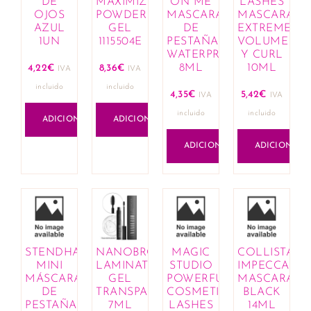
DE
MAXIMIZER
ON ME
LASHES
OJOS
POWDER
MASCARA
MASCARA
AZUL
GEL
DE
EXTREME
1UN
1115504E
PESTAÑAS
VOLUME
WATERPROOF
Y CURL
8ML
10ML
4,22
€
8,36
€
IVA
IVA
incluido
incluido
4,35
€
5,42
€
IVA
IVA
incluido
incluido
ADICIONAR
ADICIONAR
ADICIONAR
ADICIONAR
STENDHAL
NANOBROW
MAGIC
COLLISTAR
MINI
LAMINATION
STUDIO
IMPECCABIL
MÁSCARA
GEL
POWERFUL
MASCARA
DE
TRANSPARENT
COSMETICS
BLACK
PESTAÑAS
7ML
LASHES
14ML