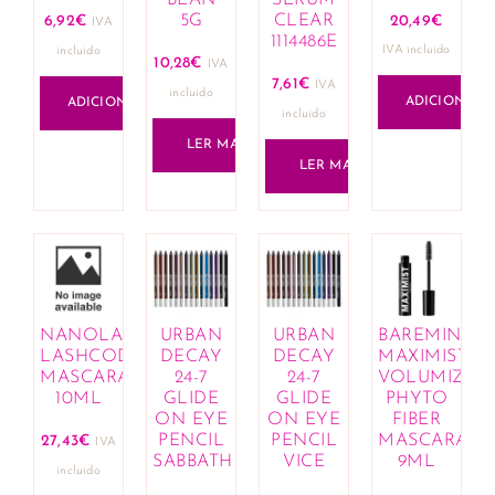
5G
CLEAR
6,92
€
20,49
€
IVA
1114486E
IVA incluido
incluido
10,28
€
IVA
7,61
€
IVA
incluido
ADICIONAR
ADICIONAR
incluido
LER MAIS
LER MAIS
NANOLASH
URBAN
URBAN
BAREMINER
LASHCODE
DECAY
DECAY
MAXIMIST
MASCARA
24-7
24-7
VOLUMIZIN
10ML
GLIDE
GLIDE
PHYTO
ON EYE
ON EYE
FIBER
PENCIL
PENCIL
MASCARA
27,43
€
IVA
SABBATH
VICE
9ML
incluido