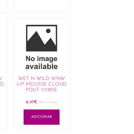
W
WET N WILD WNW
UD
LIP MOUSSE CLOUD
POUT 1111921E
6,47
€
IVA incluido
ADICIONAR