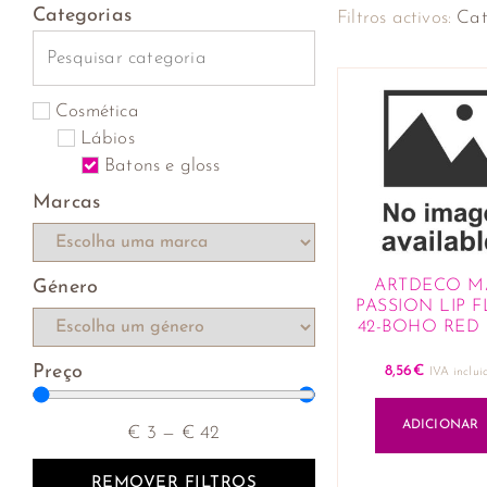
Categorias
Filtros activos:
Cat
Cosmética
Lábios
Batons e gloss
Marcas
Género
ARTDECO M
PASSION LIP F
42-BOHO RED
Preço
8,56
€
IVA inclui
ADICIONAR
€
3
—
€
42
REMOVER FILTROS