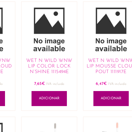
 WNW
WET N WILD WNW
WET N WILD WN
LOUD
LIP COLOR LOCK
LIP MOUSSE CLO
6E
N’SHINE 1115494E
POUT 1111917E
7,65
€
6,47
€
do
IVA incluido
IVA incluido
ADICIONAR
ADICIONAR