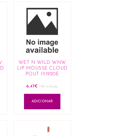
W
WET N WILD WNW
UD
LIP MOUSSE CLOUD
POUT 1111920E
6,47
€
IVA incluido
ADICIONAR