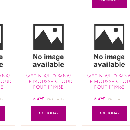
ADICIONAR
 WNW
WET N WILD WNW
WET N WILD WN
LOUD
LIP MOUSSE CLOUD
LIP MOUSSE CLO
5E
POUT 1111915E
POUT 1111916E
6,47
€
6,47
€
do
IVA incluido
IVA incluido
ADICIONAR
ADICIONAR