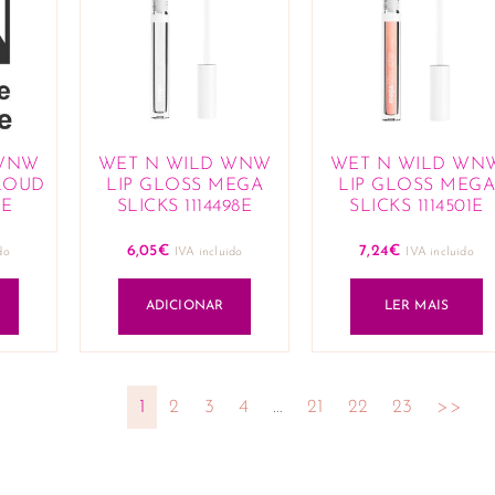
 WNW
WET N WILD WNW
WET N WILD WN
LOUD
LIP GLOSS MEGA
LIP GLOSS MEGA
4E
SLICKS 1114498E
SLICKS 1114501E
6,05
€
7,24
€
do
IVA incluido
IVA incluido
ADICIONAR
LER MAIS
1
2
3
4
…
21
22
23
>>