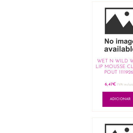
WET N WILD
LIP MOUSSE C
POUT 111192
6,47
€
IVA inclui
ADICIONAR