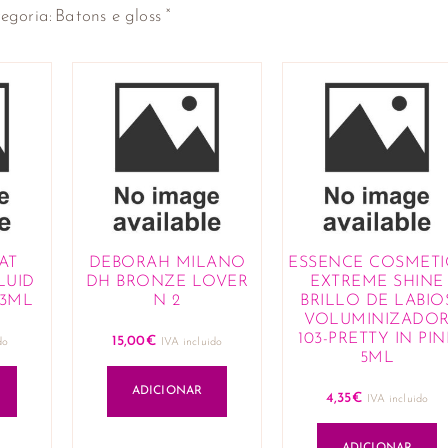
×
egoria
:
Batons e gloss
AT
DEBORAH MILANO
ESSENCE COSMETI
LUID
DH BRONZE LOVER
EXTREME SHINE
 3ML
N 2
BRILLO DE LABIO
VOLUMINIZADO
103-PRETTY IN PIN
15,00
€
do
IVA incluido
5ML
ADICIONAR
4,35
€
IVA incluido