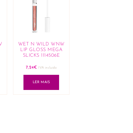
W
WET N WILD WNW
LIP GLOSS MEGA
SLICKS 1114506E
7,24
€
IVA incluido
LER MAIS