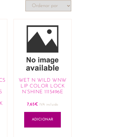
CS
WET N WILD WNW
LIP COLOR LOCK
S
N’SHINE 1115496E
R
K
7,65
€
IVA incluido
ADICIONAR