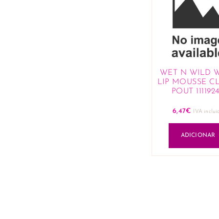
WET N WILD
LIP MOUSSE C
POUT 111192
6,47
€
IVA inclui
ADICIONAR