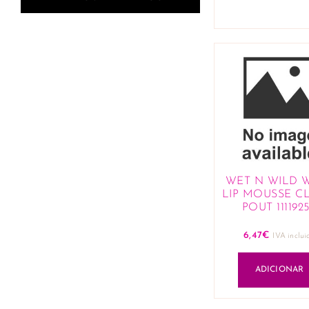
WET N WILD
LIP MOUSSE C
POUT 111192
6,47
€
IVA inclui
ADICIONAR