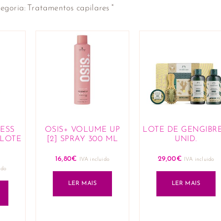
×
egoria
:
Tratamentos capilares
RESS
OSIS+ VOLUME UP
LOTE DE GENGIBRE
 LOTE
[2] SPRAY 300 ML
UNID.
16,80
€
29,00
€
IVA incluido
IVA incluido
ido
LER MAIS
LER MAIS