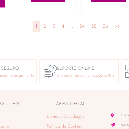
1
2
3
4
…
34
35
36
>>
 SEGURO
SUPORTE ONLINE
ança no pagamento
Um canal de comunicação online
KS ÚTEIS
ÁREA LEGAL
Lisb
Envios e Devoluções
ger
conta
Politica de Cookies