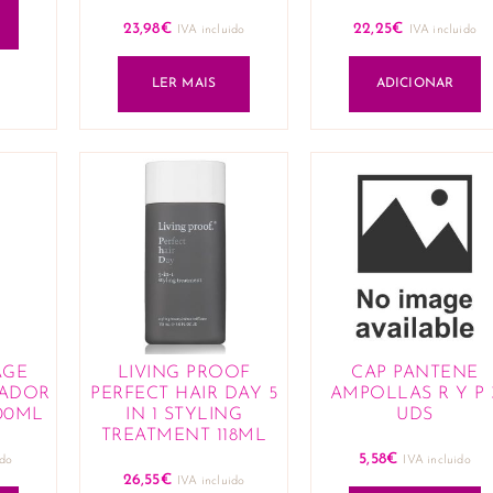
23,98
€
22,25
€
IVA incluido
IVA incluido
LER MAIS
ADICIONAR
AGE
LIVING PROOF
CAP PANTENE
RADOR
PERFECT HAIR DAY 5
AMPOLLAS R Y P 
00ML
IN 1 STYLING
UDS
TREATMENT 118ML
5,58
€
ido
IVA incluido
26,55
€
IVA incluido