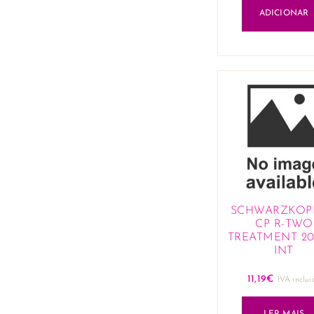
ADICIONAR
SCHWARZKOP
CP R-TWO
TREATMENT 2
INT
11,19
€
IVA inclui