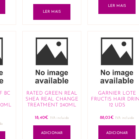
LER MAIS
LER MAIS
F BC
RATED GREEN REAL
GARNIER LOTE
SHEA REAL CHANGE
FRUCTIS HAIR DRI
00ML
TREATMENT 240ML
12 UDS
18,40
€
88,03
€
IVA incluido
IVA incluido
do
ADICIONAR
ADICIONAR