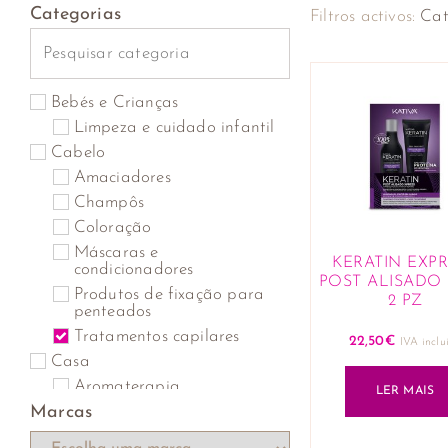
Categorias
Filtros activos:
Cat
Bebés e Crianças
Limpeza e cuidado infantil
Cabelo
Amaciadores
Champôs
Coloração
Máscaras e
KERATIN EXP
condicionadores
POST ALISADO
Produtos de fixação para
2 PZ
penteados
Tratamentos capilares
22,50
€
IVA inclu
Casa
Aromaterapia
LER MAIS
Marcas
Óleos essenciais e
compostos