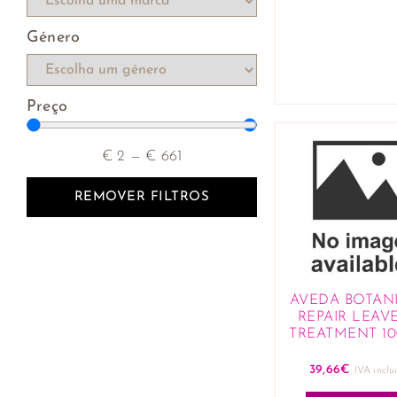
Cosmética
Lotes de fragrâncias e
Género
cosméticos
Cuidado Corporal
Higiene oral
Preço
Outros artigos
Cuidado Facial
Desmaquilhantes
€
2
—
€
661
Limpeza da pele e
exfoliantes
REMOVER FILTROS
Tratamentos de lábios
Tratamentos faciais
Proteção solar
Uncategorized
AVEDA BOTAN
REPAIR LEAVE
TREATMENT 1
39,66
€
IVA inclu