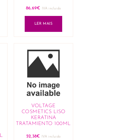
86,69
€
IVA incluido
LER MAIS
VOLTAGE
COSMETICS LISO
KERATINA
TRATAMIENTO 100ML
L
52,38
€
IVA incluido