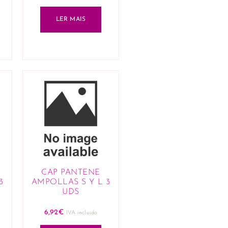
LER MAIS
CAP PANTENE
3
AMPOLLAS S Y L 3
UDS
6,92
€
IVA incluido