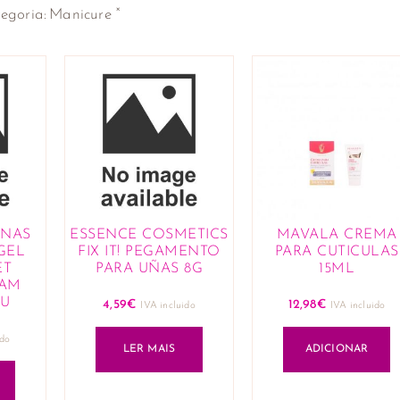
×
egoria
:
Manicure
INAS
ESSENCE COSMETICS
MAVALA CREMA
GEL
FIX IT! PEGAMENTO
PARA CUTICULAS
ET
PARA UÑAS 8G
15ML
LAM
 U
4,59
€
12,98
€
IVA incluido
IVA incluido
ido
LER MAIS
ADICIONAR