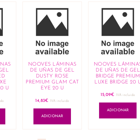
INAS
NOOVES LÁMINAS
NOOVES LÁMINA
GEL
DE UÑAS DE GEL
DE UÑAS DE GEL
ED
DUSTY ROSE
BRIDGE PREMIU
XE
PREMIUM GLAM CAT
LUXE BRIDGE 20 
20 U
EYE 20 U
15,09
€
IVA incluido
14,83
€
ido
IVA incluido
ADICIONAR
ADICIONAR