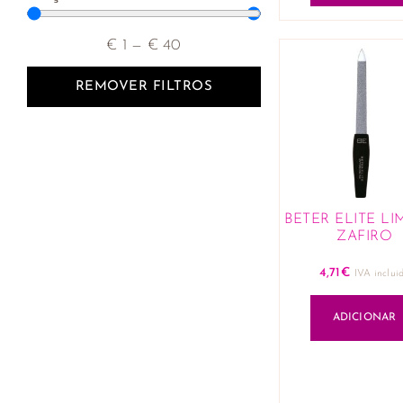
€
1
—
€
40
REMOVER FILTROS
BETER ELITE LI
ZAFIRO
4,71
€
IVA inclui
ADICIONAR