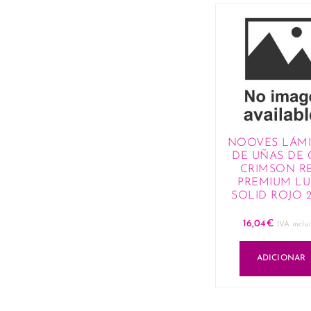
NOOVES LÁM
DE UÑAS DE 
CRIMSON R
PREMIUM LU
SOLID ROJO 
16,04
€
IVA inclu
ADICIONAR