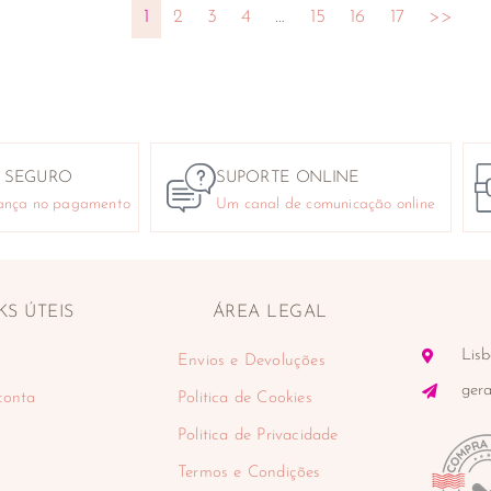
1
2
3
4
…
15
16
17
>>
 SEGURO
SUPORTE ONLINE
ança no pagamento
Um canal de comunicação online
KS ÚTEIS
ÁREA LEGAL
Lisb
Envios e Devoluções
ger
conta
Politica de Cookies
Politica de Privacidade
Termos e Condições