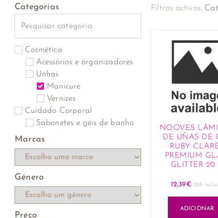
Categorias
Filtros activos:
Cat
Cosmética
Acessórios e organizadores
Unhas
Manicure
Vernizes
Cuidado Corporal
Sabonetes e géis de banho
NOOVES LÁM
DE UÑAS DE 
Marcas
RUBY CLAR
PREMIUM G
GLITTER 20
Género
12,39
€
IVA inclu
ADICIONAR
Preço