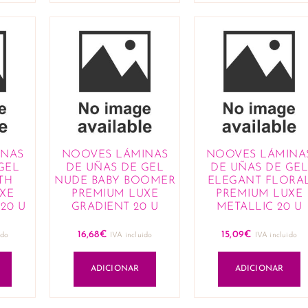
INAS
NOOVES LÁMINAS
NOOVES LÁMINA
GEL
DE UÑAS DE GEL
DE UÑAS DE GEL
TH
NUDE BABY BOOMER
ELEGANT FLORA
XE
PREMIUM LUXE
PREMIUM LUXE
20 U
GRADIENT 20 U
METALLIC 20 U
16,68
€
15,09
€
ido
IVA incluido
IVA incluido
ADICIONAR
ADICIONAR