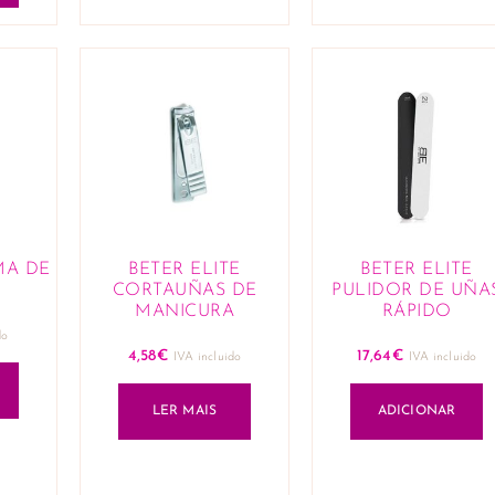
MA DE
BETER ELITE
BETER ELITE
CORTAUÑAS DE
PULIDOR DE UÑA
MANICURA
RÁPIDO
do
4,58
€
17,64
€
IVA incluido
IVA incluido
LER MAIS
ADICIONAR