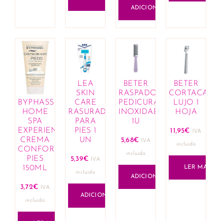
ADICIONAR
LEA
BETER
BETER
SKIN
RASPADOR
CORTACALL
CARE
PEDICURA
LUJO 1
BYPHASSE
RASURADORA
INOXIDABLE
HOJA
HOME
PARA
1U
SPA
PIES 1
EXPERIENCE
11,95
€
IVA
UN
CREMA
5,68
€
IVA
incluido
CONFORT
incluido
PIES
5,39
€
IVA
LER MAIS
150ML
incluido
ADICIONAR
3,72
€
IVA
ADICIONAR
incluido