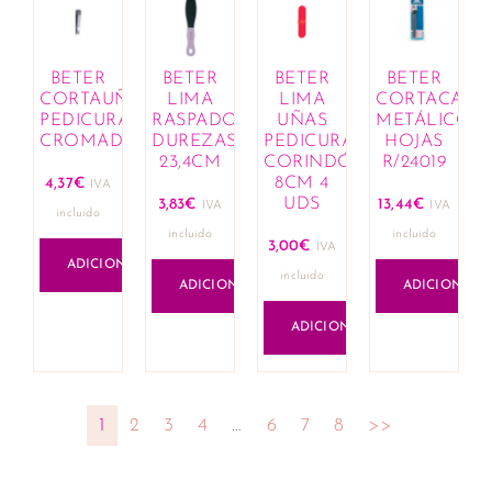
BETER
BETER
BETER
BETER
CORTAUÑAS
LIMA
LIMA
CORTACALL
PEDICURA
RASPADOR
UÑAS
METÁLICO+1
CROMADO
DUREZAS
PEDICURA
HOJAS
23,4CM
CORINDÓN
R/24019
8CM 4
4,37
€
IVA
UDS
3,83
€
13,44
€
IVA
IVA
incluido
incluido
incluido
3,00
€
IVA
ADICIONAR
incluido
ADICIONAR
ADICIONAR
ADICIONAR
1
2
3
4
…
6
7
8
>>