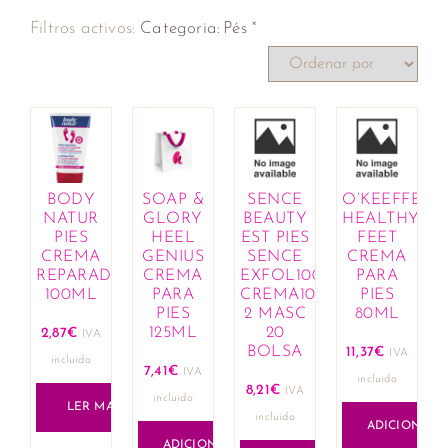
×
Filtros activos:
Categoria
:
Pés
BODY
SOAP &
SENCE
O’KEEFFE’S
NATUR
GLORY
BEAUTY
HEALTHY
PIES
HEEL
EST PIES
FEET
CREMA
GENIUS
SENCE
CREMA
REPARADORA
CREMA
EXFOL100
PARA
100ML
PARA
CREMA100
PIES
PIES
2 MASC
80ML
125ML
20
2,87
€
IVA
BOLSA
11,37
€
IVA
incluido
7,41
€
IVA
incluido
8,21
€
IVA
incluido
LER MAIS
incluido
ADICIONAR
ADICIONAR