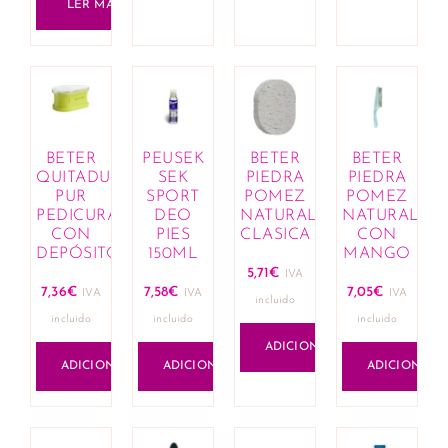
LER MAIS
BETER
PEUSEK
BETER
BETER
QUITADUREZA
SEK
PIEDRA
PIEDRA
PUR
SPORT
POMEZ
POMEZ
PEDICURA
DEO
NATURAL
NATURAL
CON
PIES
CLASICA
CON
DEPÓSITO
150ML
MANGO
5,71
€
IVA
7,36
€
7,58
€
7,05
€
IVA
IVA
IVA
incluido
incluido
incluido
incluido
ADICIONAR
ADICIONAR
ADICIONAR
ADICIONAR