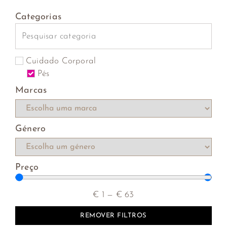
Categorias
Cuidado Corporal
Pés
Marcas
Género
Preço
€
1
—
€
63
REMOVER FILTROS