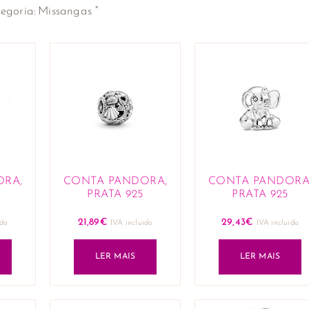
×
egoria
:
Missangas
ORA,
CONTA PANDORA,
CONTA PANDORA
PRATA 925
PRATA 925
21,89
€
29,43
€
ido
IVA incluido
IVA incluido
LER MAIS
LER MAIS