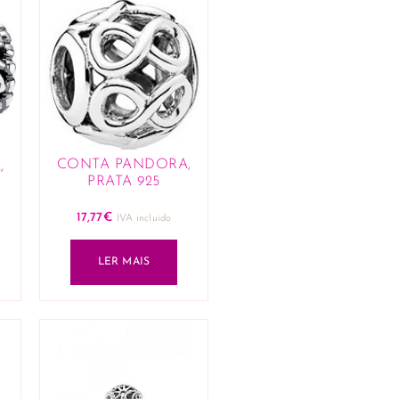
CONTA PANDORA,
,
PRATA 925
17,77
€
IVA incluido
LER MAIS