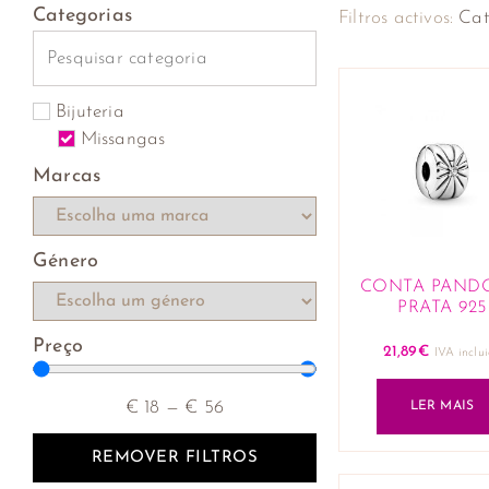
Categorias
Filtros activos:
Cat
Bijuteria
Missangas
Marcas
Género
CONTA PAND
PRATA 925
Preço
21,89
€
IVA inclu
€
18
—
€
56
LER MAIS
REMOVER FILTROS