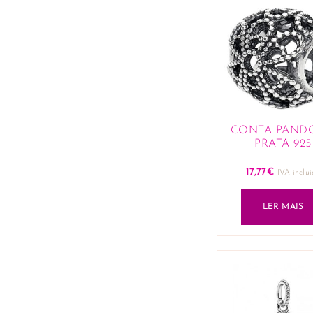
CONTA PAND
PRATA 925
17,77
€
IVA inclu
LER MAIS