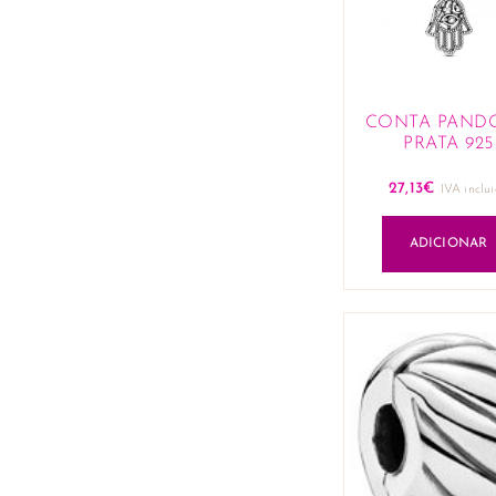
CONTA PAND
PRATA 925
27,13
€
IVA inclu
ADICIONAR