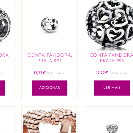
ORA,
CONTA PANDORA,
CONTA PANDORA
PRATA 925
PRATA 925
17,77
€
17,77
€
ido
IVA incluido
IVA incluido
ADICIONAR
LER MAIS