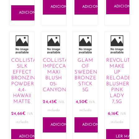
ADICIONAR
ADICIONAR
ADICIONAR
ADICIONAR
COLLISTAR
COLLISTAR
GLAM
REVOLUTIO
SILK
IMPECCABLE
OF
MAKE
EFFECT
MAXI
SWEDEN
UP
BRONZING
BLUSH
BRONZE
RELOADED
POWDER
05-
STICK
BLUSHER
4,4-
CANYON
5G
PINK
HAWAII
LADY
MATTE
7,5G
24,45
€
4,50
€
IVA
IVA
incluido
incluido
24,66
€
6,16
€
IVA
IVA
incluido
incluido
ADICIONAR
ADICIONAR
ADICIONAR
LER MAIS