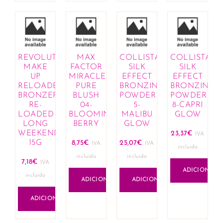
REVOLUTION
MAX
COLLISTAR
COLLISTAR
MAKE
FACTOR
SILK
SILK
UP
MIRACLE
EFFECT
EFFECT
RELOADED
PURE
BRONZING
BRONZING
BRONZER
BLUSH
POWDER
POWDER
RE-
04-
5-
8-CAPRI
LOADED
BLOOMING
MALIBU
GLOW
LONG
BERRY
GLOW
WEEKEND
23,37
€
IVA
15G
8,75
€
25,07
€
IVA
IVA
incluido
incluido
incluido
7,18
€
IVA
ADICIONAR
incluido
ADICIONAR
ADICIONAR
ADICIONAR