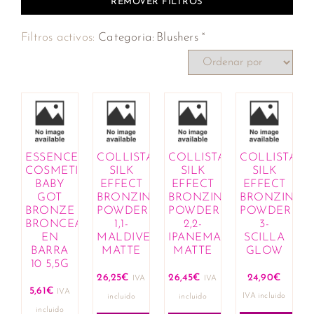
REMOVER FILTROS
×
Filtros activos:
Categoria
:
Blushers
ESSENCE
COLLISTAR
COLLISTAR
COLLISTAR
COSMETICS
SILK
SILK
SILK
BABY
EFFECT
EFFECT
EFFECT
GOT
BRONZING
BRONZING
BRONZING
BRONZE
POWDER
POWDER
POWDER
BRONCEADOR
1,1-
2,2-
3-
EN
MALDIVE
IPANEMA
SCILLA
BARRA
MATTE
MATTE
GLOW
10 5,5G
26,25
€
26,45
€
24,90
€
IVA
IVA
5,61
€
IVA
IVA incluido
incluido
incluido
incluido