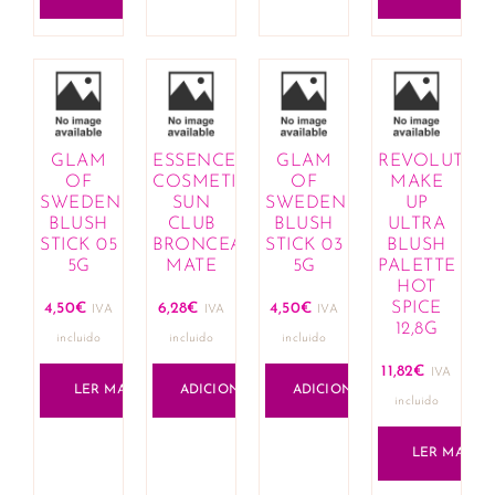
GLAM
ESSENCE
GLAM
REVOLUTIO
OF
COSMETICS
OF
MAKE
SWEDEN
SUN
SWEDEN
UP
BLUSH
CLUB
BLUSH
ULTRA
STICK 05
BRONCEADOR
STICK 03
BLUSH
5G
MATE
5G
PALETTE
HOT
SPICE
4,50
€
6,28
€
4,50
€
IVA
IVA
IVA
12,8G
incluido
incluido
incluido
11,82
€
IVA
LER MAIS
ADICIONAR
ADICIONAR
incluido
LER MAIS