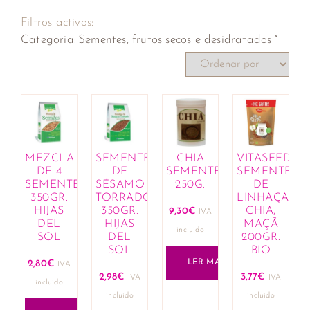
Filtros activos:
×
Categoria
:
Sementes, frutos secos e desidratados
MEZCLA
SEMENTES
CHIA
VITASEEDS
DE 4
DE
SEMENTES
SEMENTES
SEMENTES
SÉSAMO
250G.
DE
350GR.
TORRADO
LINHAÇA,
HIJAS
350GR.
CHIA,
9,30
€
IVA
DEL
HIJAS
MAÇÃ
incluido
SOL
DEL
200GR.
SOL
BIO
LER MAIS
2,80
€
IVA
2,98
€
3,77
€
IVA
IVA
incluido
incluido
incluido