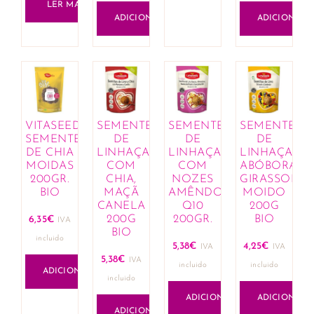
LER MAIS
ADICIONAR
ADICIONAR
VITASEEDS
SEMENTES
SEMENTES
SEMENTES
SEMENTES
DE
DE
DE
DE CHIA
LINHAÇA
LINHAÇA
LINHAÇA
MOIDAS
COM
COM
ABÓBORA
200GR.
CHIA,
NOZES
GIRASSOL
BIO
MAÇÃ
AMÊNDOAS
MOIDO
CANELA
Q10
200G
200G
200GR.
BIO
6,35
€
IVA
BIO
incluido
5,38
€
4,25
€
IVA
IVA
5,38
€
IVA
incluido
incluido
ADICIONAR
incluido
ADICIONAR
ADICIONAR
ADICIONAR