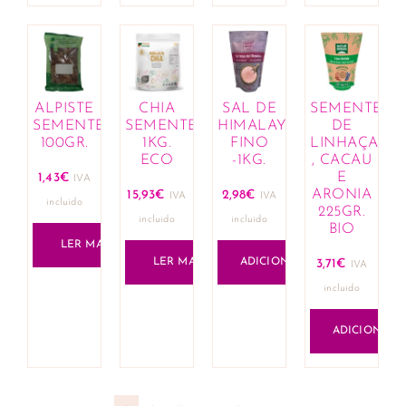
ALPISTE
CHIA
SAL DE
SEMENTES
SEMENTES
SEMENTES
HIMALAYA
DE
100GR.
1KG.
FINO
LINHAÇA
ECO
-1KG.
, CACAU
E
1,43
€
IVA
ARONIA
15,93
€
2,98
€
IVA
IVA
incluido
225GR.
incluido
incluido
BIO
LER MAIS
LER MAIS
ADICIONAR
3,71
€
IVA
incluido
ADICIONAR