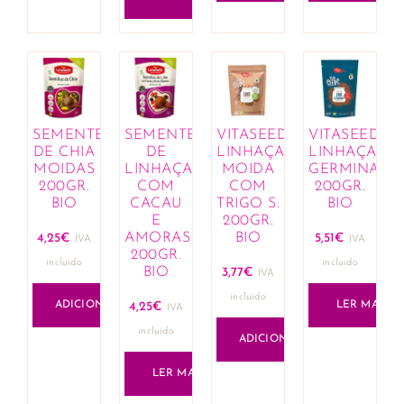
SEMENTES
SEMENTES
VITASEEDS
VITASEEDS
DE CHIA
DE
LINHAÇA
LINHAÇA
MOIDAS
LINHAÇA
MOIDA
GERMINADA
200GR.
COM
COM
200GR.
BIO
CACAU
TRIGO S.
BIO
E
200GR.
AMORAS
BIO
4,25
€
5,51
€
IVA
IVA
200GR.
incluido
incluido
BIO
3,77
€
IVA
incluido
ADICIONAR
LER MAIS
4,25
€
IVA
incluido
ADICIONAR
LER MAIS