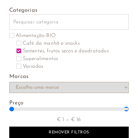
Categorias
Alimentação BIO
Café da manhã e snacks
Sementes, frutos secos e desidratados
Superalimentos
Variados
Marcas
Preço
€
1
—
€
16
REMOVER FILTROS