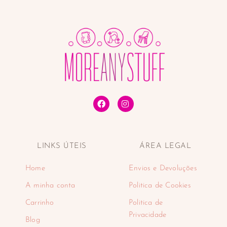
LINKS ÚTEIS
ÁREA LEGAL
Home
Envios e Devoluções
A minha conta
Politica de Cookies
Carrinho
Politica de
Privacidade
Blog