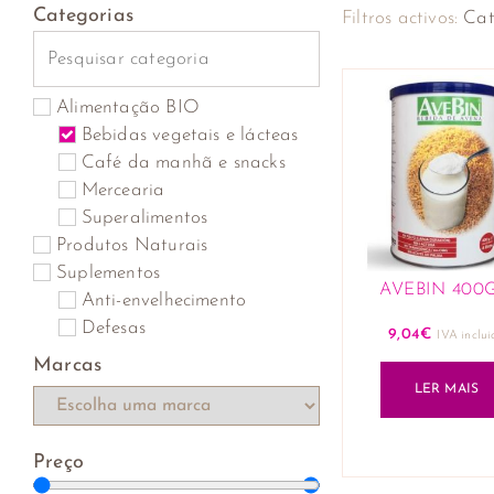
Categorias
Filtros activos:
Cat
Alimentação BIO
Bebidas vegetais e lácteas
Café da manhã e snacks
Mercearia
Superalimentos
Produtos Naturais
Suplementos
AVEBIN 400G
Anti-envelhecimento
Defesas
9,04
€
IVA inclui
Marcas
LER MAIS
Preço