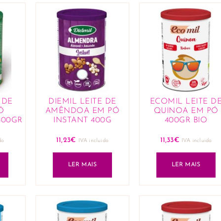
 DE
DIEMIL LEITE DE
ECOMIL LEITE D
Ó
AMÊNDOA EM PÓ
QUINOA EM PÓ
400GR
INSTANT 400G
400GR BIO
11,23
€
11,33
€
do
IVA incluido
IVA incluido
LER MAIS
LER MAIS