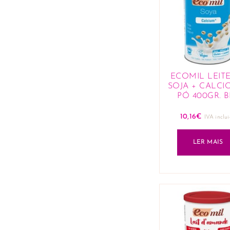
ECOMIL LEIT
SOJA + CALCI
PÓ 400GR. B
10,16
€
IVA inclu
LER MAIS