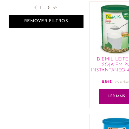
€
1
—
€
55
REMOVER FILTROS
DIEMIL LEITE
SOJA EM P
INSTANTANEO 
8,84
€
IVA inclui
LER MAIS