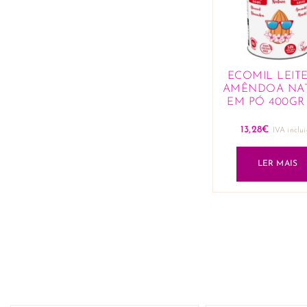
ECOMIL LEIT
AMÊNDOA NA
EM PÓ 400GR
13,28
€
IVA inclu
LER MAIS