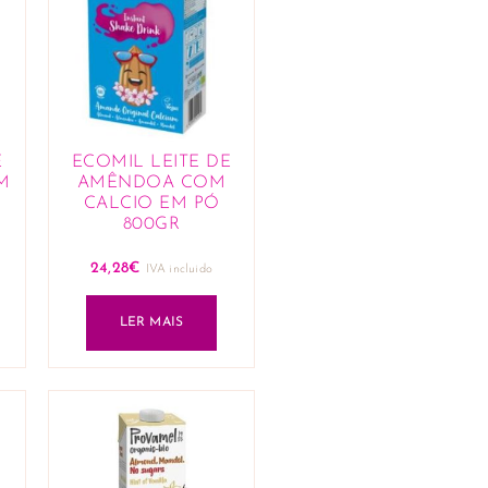
E
ECOMIL LEITE DE
M
AMÊNDOA COM
CALCIO EM PÓ
800GR
24,28
€
IVA incluido
LER MAIS