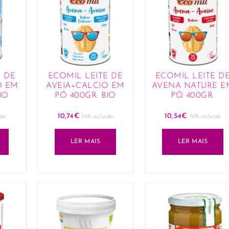
E DE
ECOMIL LEITE DE
ECOMIL LEITE D
O EM
AVEIA+CALCIO EM
AVENA NATURE E
IO
PÓ 400GR. BIO
PÓ 400GR.
10,74
€
10,54
€
ido
IVA incluido
IVA incluido
LER MAIS
LER MAIS