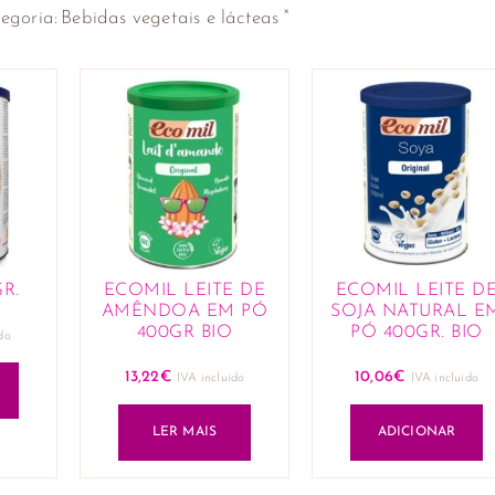
×
egoria
:
Bebidas vegetais e lácteas
R.
ECOMIL LEITE DE
ECOMIL LEITE D
AMÊNDOA EM PÓ
SOJA NATURAL E
400GR BIO
PÓ 400GR. BIO
do
13,22
€
10,06
€
IVA incluido
IVA incluido
LER MAIS
ADICIONAR