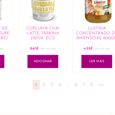
E DE
CURCUMA CHAI
LLETINA
TURE
LATTE TARRINA
CONCENTRADO D
 BIO
250GR. ECO
AMÊNDOAS 400GR
8,61
€
4,53
€
ido
IVA incluido
IVA incluido
ADICIONAR
LER MAIS
1
2
3
4
…
6
7
8
>>