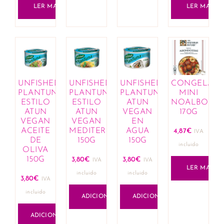
LER MAIS
LER MAIS
UNFISHED
UNFISHED
UNFISHED
CONGELAD
PLANTUNA
PLANTUNA
PLANTUNA
MINI
ESTILO
ESTILO
ATUN
NOALBONDI
ATUN
ATUN
VEGAN
170G
VEGAN
VEGAN
EN
ACEITE
MEDITERRANEO
AGUA
4,87
€
IVA
DE
150G
150G
incluido
OLIVA
150G
3,80
€
3,80
€
IVA
IVA
LER MAIS
incluido
incluido
3,80
€
IVA
incluido
ADICIONAR
ADICIONAR
ADICIONAR