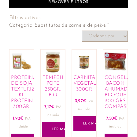
REMOVER FILTROS
Filtros activos:
×
Categoria
:
Substitutos de carne e de peixe
PROTEINAS
TEMPEH
CARNITA
CONGELAD
DE SOJA
POTE
VEGETAL
BACON
TEXTURIZADA
250GR.
300GR
AHUMADO
KL
BIO
BLOQUE
PROTEIN
300 GRS
3,97
€
IVA
300GR.
COMPASIÓN
7,17
€
IVA
incluido
incluido
1,92
€
7,50
€
IVA
IVA
LER MAIS
incluido
incluido
LER MAIS