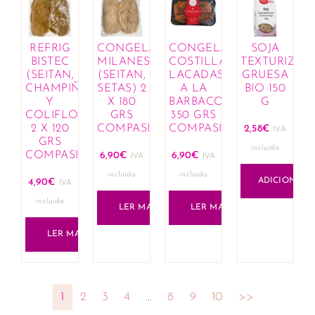
REFRIG
CONGELADO
CONGELADO
SOJA
BISTEC
MILANESA
COSTILLAS
TEXTURIZAD
(SEITAN,
(SEITAN,
LACADAS
GRUESA
CHAMPIÑON
SETAS) 2
A LA
BIO 150
Y
X 180
BARBACOA
G
COLIFLOR)
GRS
350 GRS
2 X 120
COMPASIÓN
COMPASIÓN
2,58
€
IVA
GRS
incluido
COMPASIÓN
6,90
€
6,90
€
IVA
IVA
incluido
incluido
ADICIONAR
4,90
€
IVA
incluido
LER MAIS
LER MAIS
LER MAIS
1
2
3
4
…
8
9
10
>>