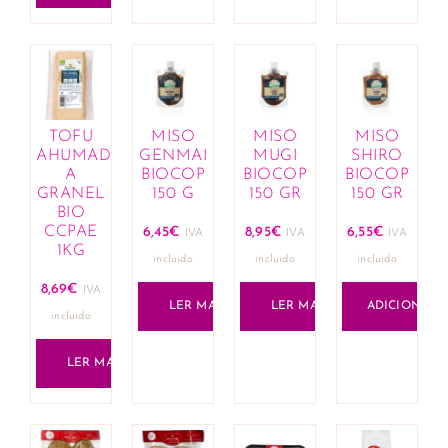
TOFU
MISO
MISO
MISO
AHUMADO
GENMAI
MUGI
SHIRO
A
BIOCOP
BIOCOP
BIOCOP
GRANEL
150 G
150 GR
150 GR
BIO
CCPAE
6,45
€
8,95
€
6,55
€
IVA
IVA
IVA
1KG
incluido
incluido
incluido
8,69
€
IVA
LER MAIS
LER MAIS
ADICIONAR
incluido
LER MAIS