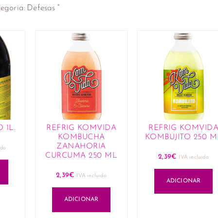
×
egoria
:
Defesas
 1L.
REFRIG KOMVIDA
REFRIG KOMVID
KOMBUCHA
KOMBUJITO 250 M
ZANAHORIA
ido
CURCUMA 250 ML
2,39
€
IVA incluido
2,39
€
IVA incluido
ADICIONAR
ADICIONAR