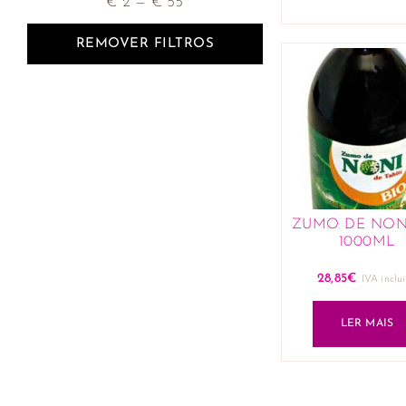
€
2
—
€
55
REMOVER FILTROS
ZUMO DE NONI
1000ML
28,85
€
IVA inclu
LER MAIS