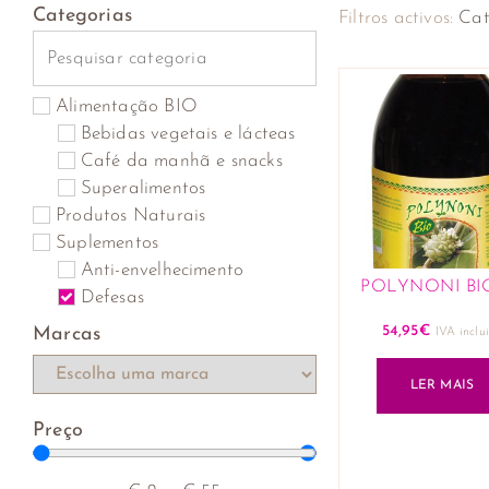
Categorias
Filtros activos:
Cat
Alimentação BIO
Bebidas vegetais e lácteas
Café da manhã e snacks
Superalimentos
Produtos Naturais
Suplementos
Anti-envelhecimento
POLYNONI BIO
Defesas
54,95
€
Marcas
IVA inclu
LER MAIS
Preço