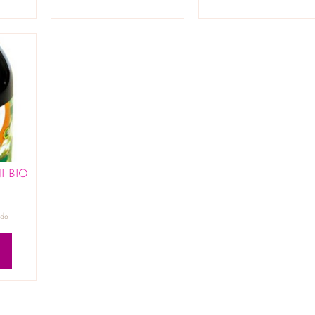
 BIO
ido