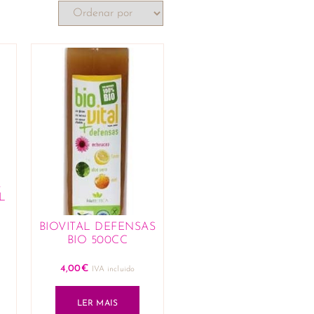
A
L
BIOVITAL DEFENSAS
BIO 500CC
4,00
€
IVA incluido
LER MAIS