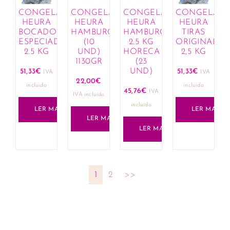
CONGELADO
CONGELADO
CONGELADO
CONGELAD
HEURA
HEURA
HEURA
HEURA
BOCADOS
HAMBURGUESA
HAMBURGUESA
TIRAS
ESPECIADOS
(10
2.5 KG
ORIGINALES
2.5 KG
UND)
HORECA
2,5 KG
1130GR
(23
UND)
51,33
€
51,33
€
IVA
IVA
22,00
€
incluido
incluido
45,76
€
IVA
IVA incluido
incluido
LER MAIS
LER MAIS
LER MAIS
LER MAIS
1
2
>>