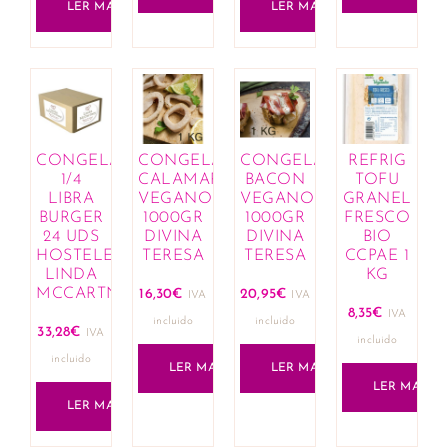
LER MAIS
LER MAIS
CONGELADO
CONGELADO
CONGELADO
REFRIG
1/4
CALAMARES
BACON
TOFU
LIBRA
VEGANOS
VEGANO
GRANEL
BURGER
1000GR
1000GR
FRESCO
24 UDS
DIVINA
DIVINA
BIO
HOSTELERIA
TERESA
TERESA
CCPAE 1
LINDA
KG
MCCARTNEY
16,30
€
20,95
€
IVA
IVA
8,35
€
IVA
incluido
incluido
33,28
€
IVA
incluido
incluido
LER MAIS
LER MAIS
LER MAIS
LER MAIS