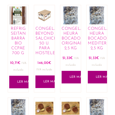
REFRIG
CONGELADO
CONGELADO
CONGELAD
SEITAN
BEYOND
HEURA
HEURA
BARRA
SALCHICHAS
BOCADOS
BOCADOS
BIO
50 U.
ORIGINALES
MEDITERRA
CCPAE
PARA
2,5 KG
2,5 KG
700 G
HOSTELERIA
51,33
€
51,33
€
IVA
IVA
10,71
€
146,00
€
IVA
incluido
incluido
IVA incluido
incluido
LER MAIS
LER MAIS
LER MAIS
LER MAIS