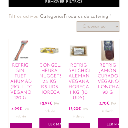
REMOVER FILTROS
×
Filtros activos:
Categoria
:
Produtos de catering
REFRIG
CONGELADO
REFRIG
REFRIG
SIN
HEURA
SALCHICHA
JAMON
FUET
NUGGETS
ALEMANA
CURADO
AHUMADO
2.5 KG
VEGANA
VEGANO
(ROLLITO
125 UDS
HORECA
LONCHAS
VEGANO)
HORECA
1 KG (10
90 G
120 G
UDS)
42,97
€
3,70
€
IVA
IVA
4,99
€
13,20
€
IVA
IVA
incluido
incluido
incluido
incluido
LER MAIS
LER MAIS