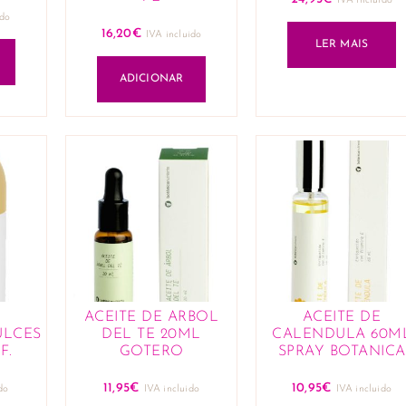
IVA incluido
ido
16,20
€
IVA incluido
LER MAIS
ADICIONAR
E
ACEITE DE ARBOL
ACEITE DE
ULCES
DEL TE 20ML
CALENDULA 60M
F.
GOTERO
SPRAY BOTANICA
11,95
€
10,95
€
do
IVA incluido
IVA incluido