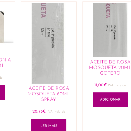
ONIA
ACEITE DE ROSA
ML
MOSQUETA 20M
GOTERO
do
11,00
€
IVA incluido
ACEITE DE ROSA
MOSQUETA 60ML
SPRAY
ADICIONAR
20,75
€
IVA incluido
LER MAIS