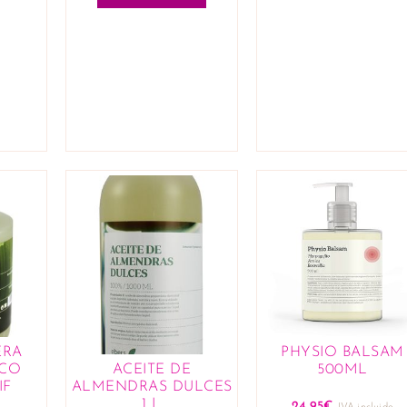
ERA
PHYSIO BALSAM
ECO
500ML
ACEITE DE
IF
ALMENDRAS DULCES
1 L
24,95
€