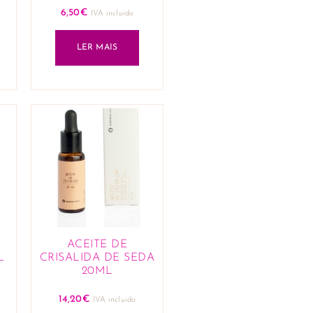
6,50
€
IVA incluido
LER MAIS
ACEITE DE
L
CRISALIDA DE SEDA
20ML
14,20
€
IVA incluido