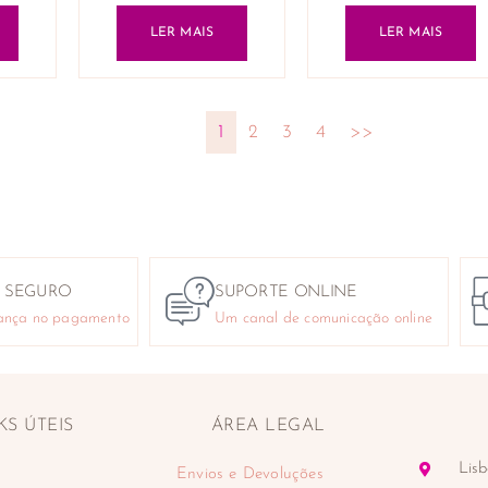
LER MAIS
LER MAIS
1
2
3
4
>>
 SEGURO
SUPORTE ONLINE
ança no pagamento
Um canal de comunicação online
KS ÚTEIS
ÁREA LEGAL
Lisb
Envios e Devoluções