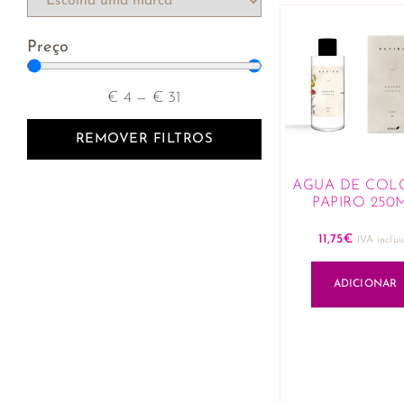
Sistema circulatório
Preço
€
4
—
€
31
REMOVER FILTROS
AGUA DE COL
PAPIRO 250
11,75
€
IVA inclui
ADICIONAR