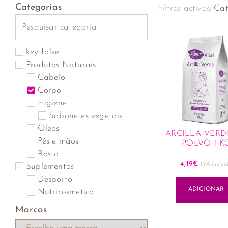
Categorias
Filtros activos:
Cat
key false
Produtos Naturais
Cabelo
Corpo
Higiene
Sabonetes vegetais
Óleos
ARCILLA VERD
Pés e mãos
POLVO 1 K
Rosto
4,19
€
IVA inclui
Suplementos
Desporto
ADICIONAR
Nutricosmética
Cabelo, pele e unhas
Marcas
Saúde osteo-articular