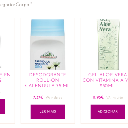
×
egoria
:
Corpo
E EN
DESODORANTE
GEL ALOE VERA
G
ROLL-ON
CON VITAMINA A Y
CALENDULA 75 ML
250ML
do
7,37
€
11,95
€
IVA incluido
IVA incluido
LER MAIS
ADICIONAR