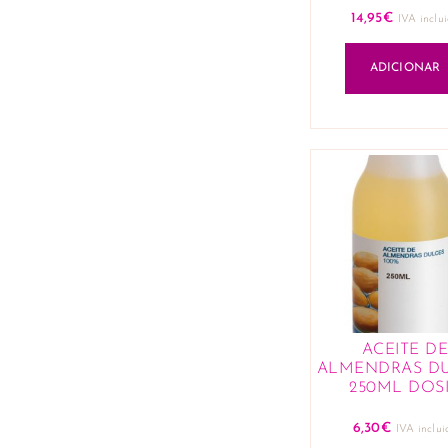
14,95
€
IVA inclu
ADICIONAR
ACEITE D
ALMENDRAS D
250ML DOSI
6,30
€
IVA inclui