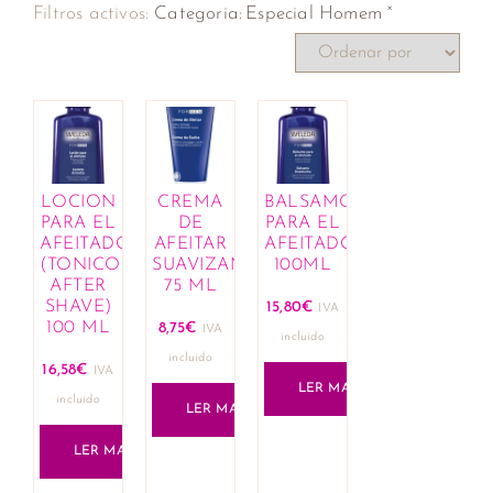
×
Filtros activos:
Categoria
:
Especial Homem
LOCION
CREMA
BALSAMO
PARA EL
DE
PARA EL
AFEITADO
AFEITAR
AFEITADO
(TONICO
SUAVIZANTE
100ML
AFTER
75 ML
SHAVE)
15,80
€
IVA
100 ML
8,75
€
IVA
incluido
incluido
16,58
€
IVA
LER MAIS
incluido
LER MAIS
LER MAIS