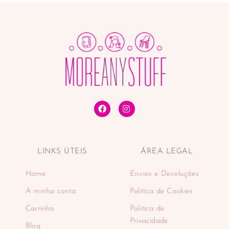
LINKS ÚTEIS
ÁREA LEGAL
Home
Envios e Devoluções
A minha conta
Politica de Cookies
Carrinho
Politica de
Privacidade
Blog