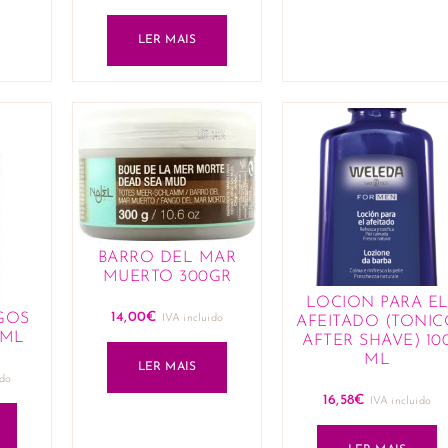
LER MAIS
BARRO DEL MAR
MUERTO 300GR
LOCION PARA E
14,00
€
IGOS
IVA incluido
AFEITADO (TONIC
0ML
AFTER SHAVE) 10
ML
LER MAIS
ido
16,58
€
IVA incluido