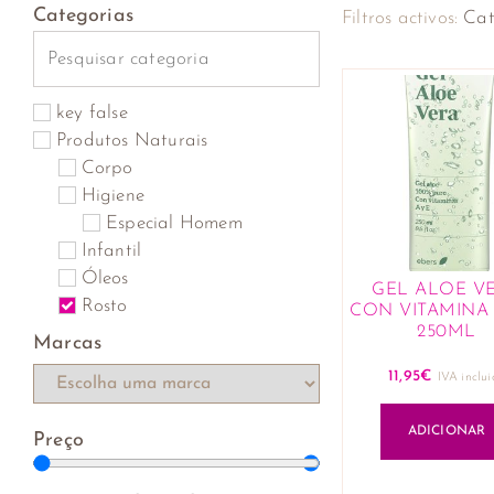
Categorias
Filtros activos:
Cat
key false
Produtos Naturais
Corpo
Higiene
Especial Homem
Infantil
Óleos
GEL ALOE V
Rosto
CON VITAMINA 
250ML
Marcas
11,95
€
IVA inclui
ADICIONAR
Preço