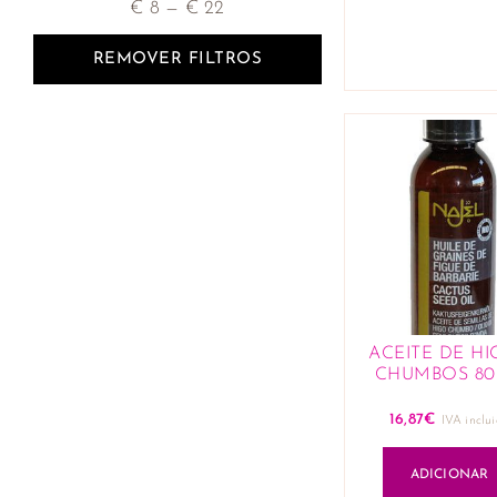
€
8
—
€
22
REMOVER FILTROS
ACEITE DE H
CHUMBOS 8
16,87
€
IVA inclu
ADICIONAR