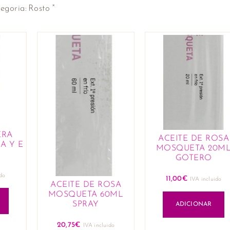
×
egoria
:
Rosto
ERA
ACEITE DE ROSA
A Y E
MOSQUETA 20M
GOTERO
do
11,00
€
IVA incluido
ACEITE DE ROSA
MOSQUETA 60ML
SPRAY
ADICIONAR
20,75
€
IVA incluido