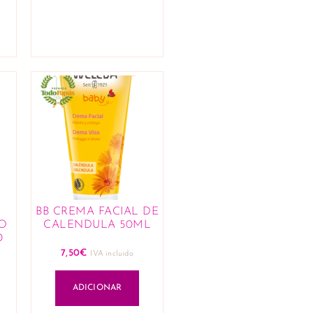
L
BB CREMA FACIAL DE
O
CALENDULA 50ML
0
7,50
€
IVA incluido
ADICIONAR