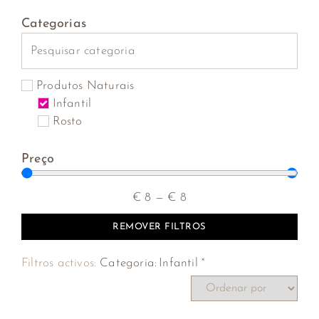
Categorias
Produtos Naturais
Infantil
Rosto
Preço
€
8
—
€
8
REMOVER FILTROS
×
Filtros activos:
Categoria
:
Infantil