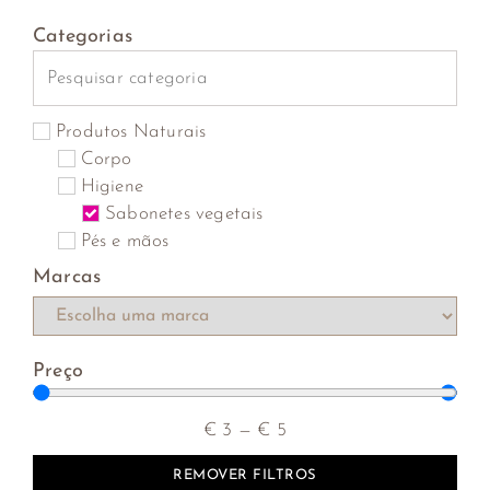
Categorias
Produtos Naturais
Corpo
Higiene
Sabonetes vegetais
Pés e mãos
Marcas
Preço
€
3
—
€
5
REMOVER FILTROS