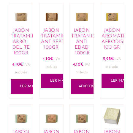
JABON
JABON
JABON
JABON
TRATAMIENTO
TRATAMIENTO
TRATAMIENTO
AROMATICO
ARBOL
ANTISEPTICO
ANTI
AFRODISIAC
DEL TE
100GR
EDAD
100 GR
100GR
100GR
4,10
€
2,95
€
IVA
IVA
4,10
€
4,10
€
IVA
IVA
incluido
incluido
incluido
incluido
LER MAIS
LER MAIS
LER MAIS
ADICIONAR
JABON
JABON
JABON
JABON