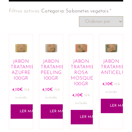
×
Filtros activos:
Categoria
:
Sabonetes vegetais
JABON
JABON
JABON
JABON
TRATAMIENTO
TRATAMIENTO
TRATAMIENTO
TRATAMIEN
AZUFRE
PEELING
ROSA
ANTICELULI
100GR
100GR
MOSQUETA
100GR
4,10
€
IVA
4,10
€
4,10
€
IVA
IVA
incluido
4,10
€
IVA
incluido
incluido
incluido
LER MAIS
LER MAIS
LER MAIS
LER MAIS