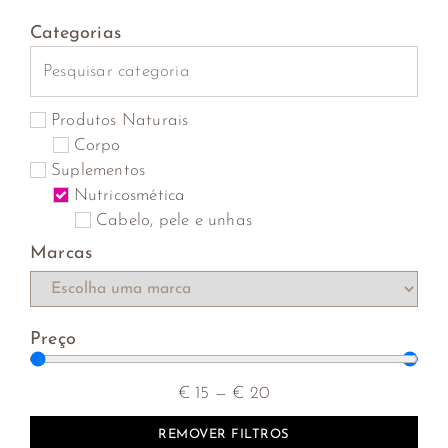
Categorias
Produtos Naturais
Corpo
Suplementos
Nutricosmética
Cabelo, pele e unhas
Marcas
Preço
€
15
—
€
20
REMOVER FILTROS