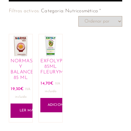
×
Filtros activos:
Categoria
:
Nutricosmética
NORMASKIN
EXFOLYPSOR
Y
85ML
BALANCE
FLEURYMER
85 ML
14,70
€
IVA
19,30
€
IVA
incluido
incluido
ADICIONAR
LER MAIS