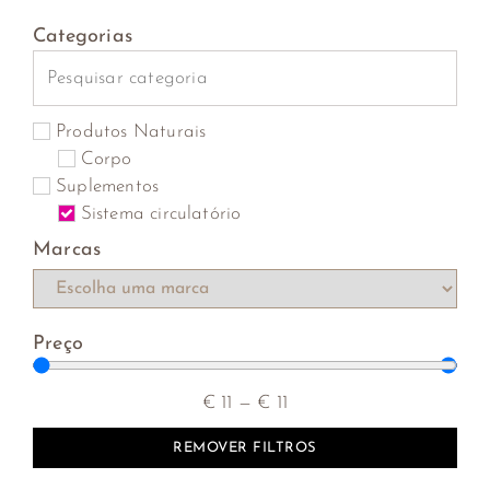
Categorias
Produtos Naturais
Corpo
Suplementos
Sistema circulatório
Marcas
Preço
€
11
—
€
11
REMOVER FILTROS