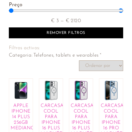
Preço
€
3
—
€
2120
REMOVER FILTROS
Filtros activos:
×
Categoria
:
Telefones, tablets e wearables
APPLE
CARCASA
CARCASA
CARCASA
IPHONE
COOL
COOL
COOL
14 PLUS
PARA
PARA
PARA
256GB
IPHONE
IPHONE
IPHONE
MEDIANOCHE
16 PLUS
16 PLUS
16 PRO