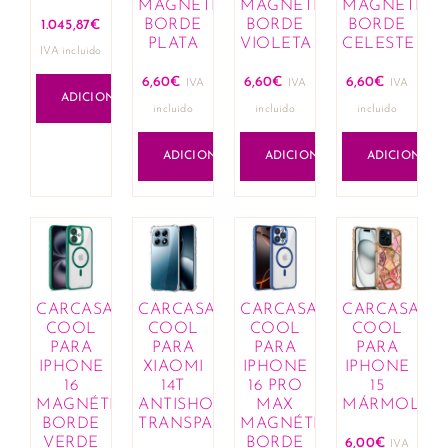
MAGNÉTICA
MAGNÉTICA
MAGNÉTICA
BORDE
BORDE
BORDE
1.045,87
€
PLATA
VIOLETA
CELESTE
IVA incluido
6,60
€
6,60
€
6,60
€
IVA
IVA
IVA
ADICIONAR
incluido
incluido
incluido
ADICIONAR
ADICIONAR
ADICIONAR
CARCASA
CARCASA
CARCASA
CARCASA
COOL
COOL
COOL
COOL
PARA
PARA
PARA
PARA
IPHONE
XIAOMI
IPHONE
IPHONE
16
14T
16 PRO
15
MAGNÉTICA
ANTISHOCK
MAX
MÁRMOL
BORDE
TRANSPARENTE
MAGNÉTICA
VERDE
BORDE
6,00
€
IVA