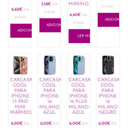
MARINO
3,58
€
IVA
incluido
6,60
€
IVA
incluido
6,60
€
IVA
incluido
ADICIONAR
incluido
ADICIONAR
ADICIONAR
LER MAIS
CARCASA
CARCASA
CARCASA
CARCASA
COOL
COOL
COOL
COOL
PARA
PARA
PARA
PARA
IPHONE
IPHONE
IPHONE
IPHONE
15 PRO
16
16 PLUS
16
MAX
MILANO
MILANO
MILANO
MÁRMOL
AZUL
AZUL
NEGRO
6,00
€
6,00
€
6,00
€
6,00
€
IVA
IVA
IVA
IVA