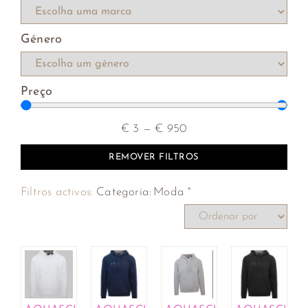
Sacos de viagem
Sacos e sacolas
Género
Roupa
Blusões
Camisas
Preço
Camisolas
Jeans
€
3
—
€
950
Pólos
Roupa interior
REMOVER FILTROS
Boxers
Sobretudos
×
Filtros activos:
Categoria
:
Moda
Sweatshirts
T-shirts