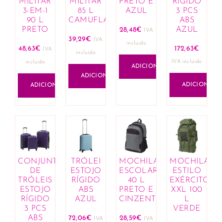
MILITAR
MILITAR
PRETO E
RÍGIDO
3-EM-1
85 L
AZUL
3 PCS
90 L
CAMUFLAGEM
ABS
PRETO
AZUL
28,48
€
IVA
39,29
€
IVA
incluido
48,63
€
172,63
€
IVA
incluido
IVA incluido
incluido
ADICIONAR
ADICIONAR
ADICIONAR
ADICIONAR
CONJUNTO
TRÓLEI
MOCHILA
MOCHILA
DE
ESTOJO
ESCOLAR
ESTILO
TRÓLEIS
RÍGIDO
40 L
EXÉRCITO
ESTOJO
ABS
PRETO E
XXL 100
RÍGIDO
AZUL
CINZENTO
L
3 PCS
VERDE
ABS
72,06
€
28,59
€
IVA
IVA