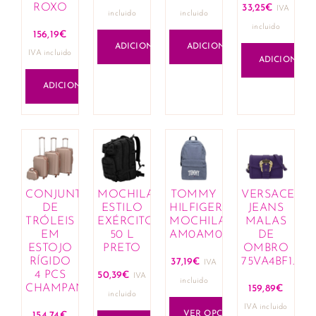
ROXO
33,25
€
IVA
incluido
incluido
incluido
156,19
€
ADICIONAR
ADICIONAR
IVA incluido
ADICIONAR
ADICIONAR
CONJUNTO
MOCHILA
TOMMY
VERSACE
DE
ESTILO
HILFIGER
JEANS
TRÓLEIS
EXÉRCITO
MOCHILAS
MALAS
EM
50 L
AM0AM08410_W03
DE
ESTOJO
PRETO
OMBRO
RÍGIDO
75VA4BF1_ZS
37,19
€
IVA
4 PCS
50,39
€
IVA
incluido
CHAMPANHE
159,89
€
incluido
IVA incluido
VER OPÇÕES
154,74
€