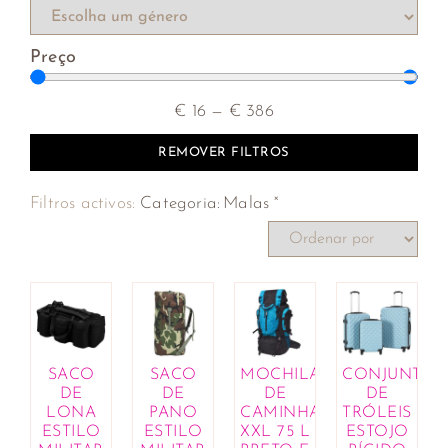
Preço
€
16
—
€
386
REMOVER FILTROS
×
Filtros activos:
Categoria
:
Malas
SACO
SACO
MOCHILA
CONJUNTO
DE
DE
DE
DE
LONA
PANO
CAMINHADA
TRÓLEIS
ESTILO
ESTILO
XXL 75 L
ESTOJO