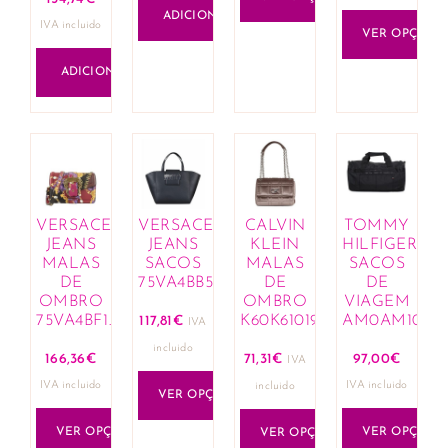
ADICIONAR
IVA incluido
VER OPÇÕES
ADICIONAR
VERSACE
VERSACE
CALVIN
TOMMY
JEANS
JEANS
KLEIN
HILFIGER
MALAS
SACOS
MALAS
SACOS
DE
75VA4BB5_ZS413_899
DE
DE
OMBRO
OMBRO
VIAGEM
75VA4BF1_ZS807_QE1
K60K610196_PBN
AM0AM10267
117,81
€
IVA
incluido
166,36
€
71,31
€
97,00
€
IVA
IVA incluido
IVA incluido
incluido
VER OPÇÕES
VER OPÇÕES
VER OPÇÕES
VER OPÇÕES