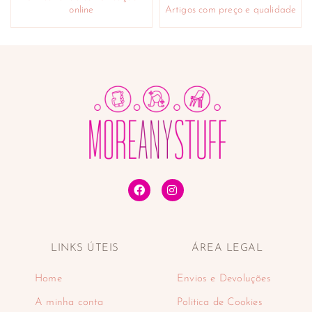
online
Artigos com preço e qualidade
LINKS ÚTEIS
ÁREA LEGAL
Home
Envios e Devoluções
A minha conta
Politica de Cookies