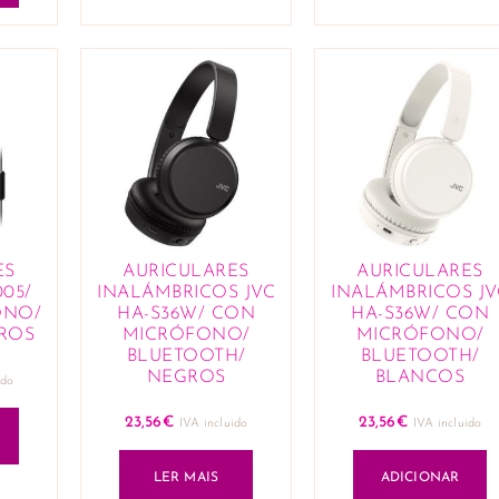
ES
AURICULARES
AURICULARES
005/
INALÁMBRICOS JVC
INALÁMBRICOS JV
ONO/
HA-S36W/ CON
HA-S36W/ CON
GROS
MICRÓFONO/
MICRÓFONO/
BLUETOOTH/
BLUETOOTH/
NEGROS
BLANCOS
ido
23,56
€
23,56
€
IVA incluido
IVA incluido
LER MAIS
ADICIONAR