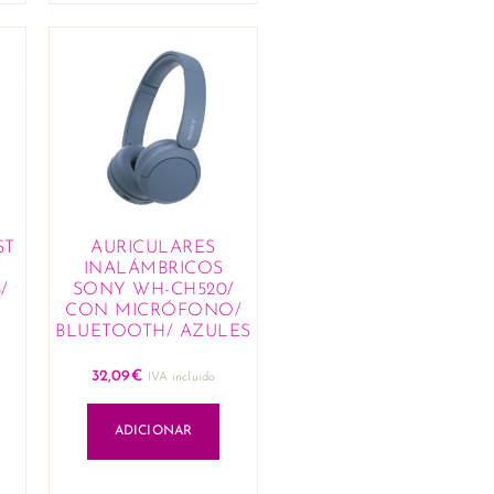
ST
AURICULARES
INALÁMBRICOS
/
SONY WH-CH520/
CON MICRÓFONO/
BLUETOOTH/ AZULES
32,09
€
IVA incluido
ADICIONAR