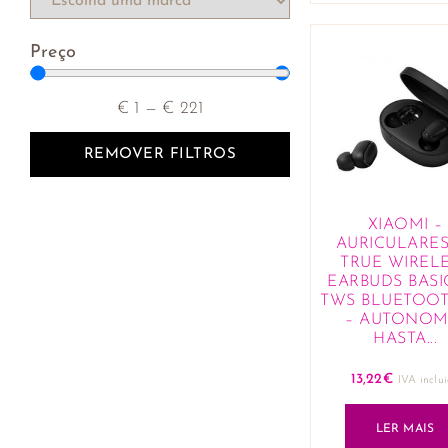
Teclados
Preço
€
1
—
€
221
REMOVER FILTROS
XIAOMI –
AURICULARES
TRUE WIREL
EARBUDS BASIC
TWS BLUETOOT
– AUTONOM
HASTA...
13,22
€
IVA inclu
LER MAIS