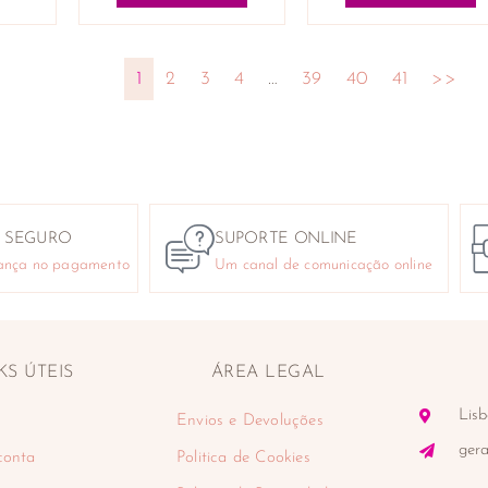
1
2
3
4
…
39
40
41
>>
 SEGURO
SUPORTE ONLINE
ança no pagamento
Um canal de comunicação online
KS ÚTEIS
ÁREA LEGAL
Lisb
Envios e Devoluções
ger
conta
Politica de Cookies