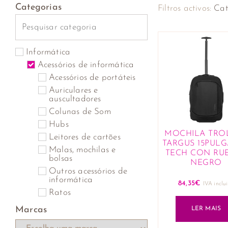
Categorias
Filtros activos:
Cat
Informática
Acessórios de informática
Acessórios de portáteis
Auriculares e
auscultadores
Colunas de Som
Hubs
MOCHILA TRO
Leitores de cartões
TARGUS 15PUL
Malas, mochilas e
TECH CON RU
bolsas
NEGRO
Outros acessórios de
informática
84,35
€
IVA inclu
Ratos
Tablets digitalizadores
Marcas
LER MAIS
Tapetes de ratos