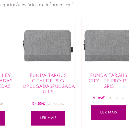
×
egoria
:
Acessórios de informática
LLEY
FUNDA TARGUS
FUNDA TARGUS
GADAS
CITYLITE PRO
CITYLITE PRO 13″
EDAS
13PULGADASPULGADAS
GRIS
GRIS
21,85
€
IVA incluido
24,85
€
ido
IVA incluido
LER MAIS
LER MAIS