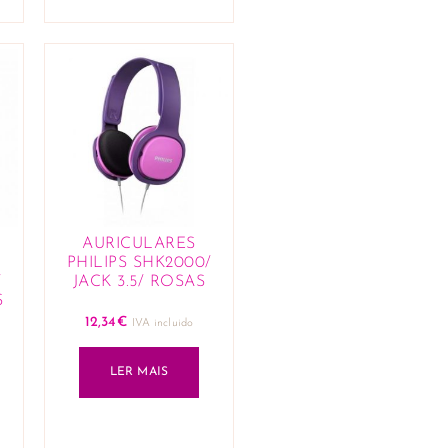
AURICULARES
PHILIPS SHK2000/
/
JACK 3.5/ ROSAS
S
12,34
€
IVA incluido
LER MAIS