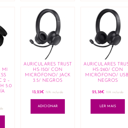
AURICULARES TRUST
AURICULARES TRU
 MI
HS-150/ CON
HS-260/ CON
ESS
MICRÓFONO/ JACK
MICRÓFONO/ USB
 2 –
3.5/ NEGROS
NEGROS
H 5.0
ÍA
13,23
€
25,38
€
IVA incluido
IVA incluido
ADICIONAR
LER MAIS
ido