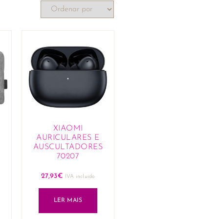
XIAOMI
AURICULARES E
AUSCULTADORES
70207
27,93
€
IVA incluido
LER MAIS