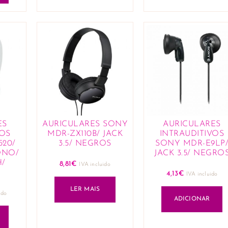
ES
AURICULARES SONY
AURICULARES
OS
MDR-ZX110B/ JACK
INTRAUDITIVOS
20/
3.5/ NEGROS
SONY MDR-E9LP
ONO/
JACK 3.5/ NEGRO
/
8,81
€
IVA incluido
4,13
€
IVA incluido
LER MAIS
ido
ADICIONAR