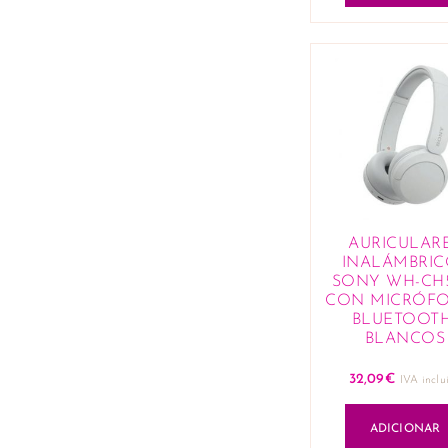
AURICULAR
INALÁMBRIC
SONY WH-CH5
CON MICRÓF
BLUETOOTH
BLANCOS
32,09
€
IVA inclu
ADICIONAR