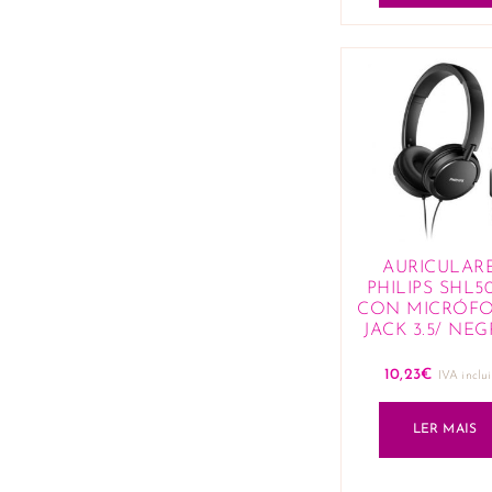
AURICULAR
PHILIPS SHL5
CON MICRÓF
JACK 3.5/ NE
10,23
€
IVA inclu
LER MAIS