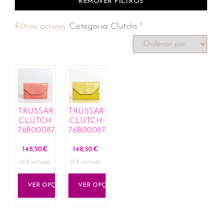
REMOVER FILTROS
×
Filtros activos:
Categoria
:
Clutchs
TRUSSARDI
TRUSSARDI
CLUTCH
CLUTCH
76B000872Y000096_P682
76B000872Y000096_Y602
148,50
€
148,50
€
IVA incluido
IVA incluido
VER OPÇÕES
VER OPÇÕES