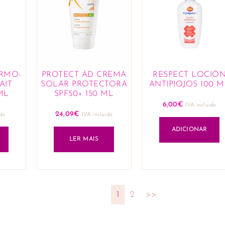
RMO-
PROTECT AD CREMA
RESPECT LOCIÓ
AIT
SOLAR PROTECTORA
ANTIPIOJOS 100 M
ML
SPF50+ 150 ML
6,00
€
IVA incluido
24,09
€
ido
IVA incluido
ADICIONAR
LER MAIS
1
2
>>