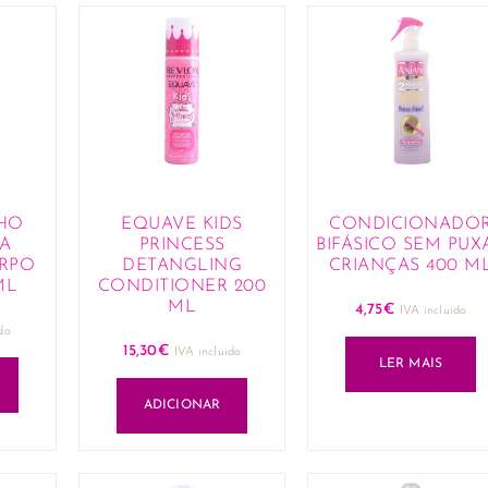
HO
EQUAVE KIDS
CONDICIONADO
RA
PRINCESS
BIFÁSICO SEM PUX
RPO
DETANGLING
CRIANÇAS 400 M
ML
CONDITIONER 200
ML
4,75
€
IVA incluido
do
15,30
€
IVA incluido
LER MAIS
ADICIONAR