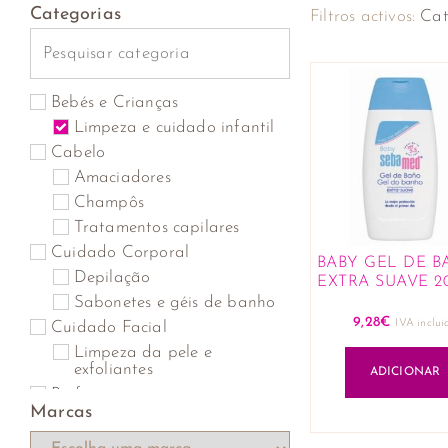
Categorias
Filtros activos:
Cat
Bebés e Crianças
Limpeza e cuidado infantil
Cabelo
Amaciadores
Champôs
Tratamentos capilares
Cuidado Corporal
BABY GEL DE 
Depilação
EXTRA SUAVE 2
Sabonetes e géis de banho
9,28
€
IVA inclui
Cuidado Facial
Limpeza da pele e
exfoliantes
ADICIONAR
Perfumaria
Marcas
Perfumes Unissexo
Proteção solar