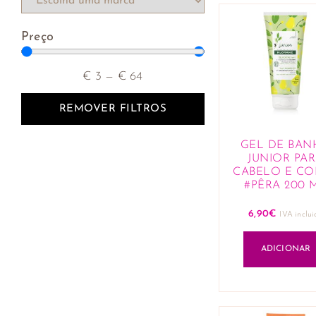
Preço
€
3
—
€
64
REMOVER FILTROS
GEL DE BAN
JUNIOR PA
CABELO E CO
#PÊRA 200 
6,90
€
IVA inclui
ADICIONAR