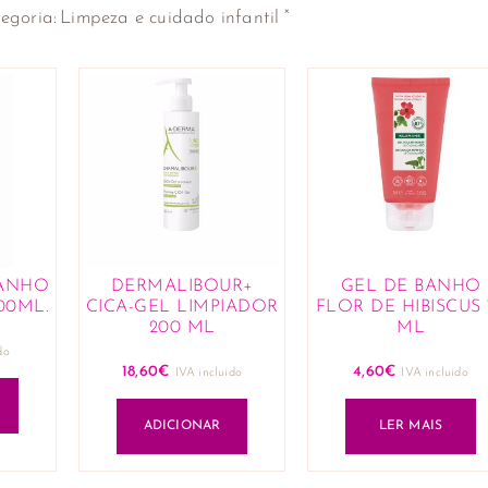
×
egoria
:
Limpeza e cuidado infantil
BANHO
DERMALIBOUR+
GEL DE BANHO
00ML.
CICA-GEL LIMPIADOR
FLOR DE HIBISCUS 
200 ML
ML
do
18,60
€
4,60
€
IVA incluido
IVA incluido
ADICIONAR
LER MAIS