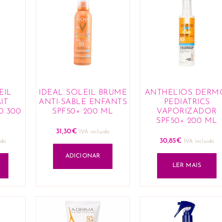
EIL
IDEAL SOLEIL BRUME
ANTHELIOS DERM
IT
ANTI-SABLE ENFANTS
PEDIATRICS
0 300
SPF50+ 200 ML
VAPORIZADOR
SPF50+ 200 ML
31,30
€
IVA incluido
30,85
€
ido
IVA incluido
ADICIONAR
LER MAIS