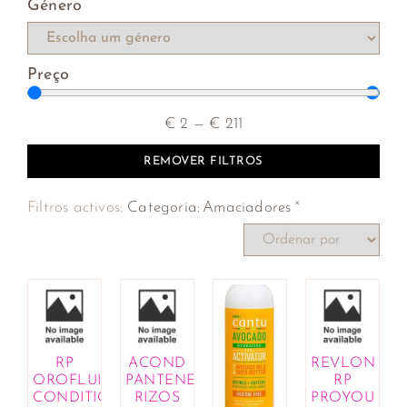
Género
Preço
€
2
—
€
211
REMOVER FILTROS
×
Filtros activos:
Categoria
:
Amaciadores
RP
ACOND
REVLON
OROFLUIDO
PANTENE
RP
CONDITIONER
RIZOS
PROYOU