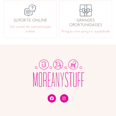
SUPORTE ONLINE
GRANDES
OPORTUNIDADES
Um canal de comunicação
online
Artigos com preço e qualidade