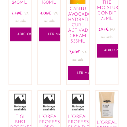
240ML
180ML
THE
MOISTURIZE
CANTU
CONDIT
7,49
€
4,06
€
IVA
IVA
AVOCADO
75ML
HYDRATING
incluido
incluido
CURL
3,94
€
ACTIVADOR
IVA
ADICIONAR
LER MAIS
CREAM
incluido
355ML
ADICIONAR
7,60
€
IVA
incluido
LER MAIS
TIGI
L’OREAL
L’OREAL
BH21
PROFESSIONNEL
PROFESSIONNEL
L’OREAL