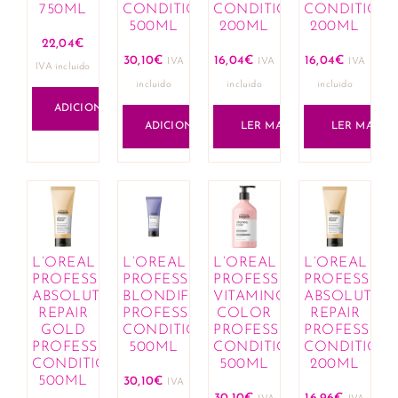
750ML
CONDITIONER
CONDITIONER
CONDITION
500ML
200ML
200ML
22,04
€
30,10
€
16,04
€
16,04
€
IVA
IVA
IVA
IVA incluido
incluido
incluido
incluido
ADICIONAR
ADICIONAR
LER MAIS
LER MAIS
L’OREAL
L’OREAL
L’OREAL
L’OREAL
PROFESSIONNEL
PROFESSIONNEL
PROFESSIONNEL
PROFESSIO
ABSOLUT
BLONDIFIER
VITAMINO
ABSOLUT
REPAIR
PROFESSIONAL
COLOR
REPAIR
GOLD
CONDITIONER
PROFESSIONAL
PROFESSIO
PROFESSIONAL
500ML
CONDITIONER
CONDITION
CONDITIONER
500ML
200ML
500ML
30,10
€
IVA