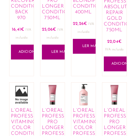
RECOVERY
PRO
BLONDIFIER
PROFESSIO
CONDITIONER
LONGER
CONDITIONER
ABSOLUT
BACK
CONDITIONER
400ML
REPAIR
970
750ML
GOLD
22,26
€
CONDITION
IVA
16,41
€
25,06
€
750ML
IVA
IVA
incluido
incluido
incluido
22,04
€
LER MAIS
IVA incluido
ADICIONAR
LER MAIS
ADICIONAR
L’OREAL
L’OREAL
L’OREAL
L’OREAL
PROFESSIONNEL
PROFESSIONNEL
PROFESSIONNEL
PROFESSIO
VITAMINO
PRO
VITAMINO
PRO
COLOR
LONGER
COLOR
LONGER
CONDITIONER
PROFESSIONAL
PROFESSIONAL
PROFESSIO