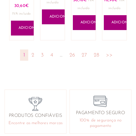
30,10
€
16,96
€
IVA
IVA
incluido
30,60
€
incluido
incluido
IVA incluido
ADICIONAR
ADICIONAR
ADICIONAR
ADICIONAR
1
2
3
4
…
26
27
28
>>
PAGAMENTO SEGURO
PRODUTOS CONFIÁVEIS
100% de segurança no
Encontre as melhores marcas
pagamento