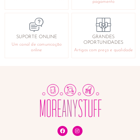
pagamento
SUPORTE ONLINE
GRANDES
OPORTUNIDADES
Um canal de comunicação
online
Artigos com preço e qualidade