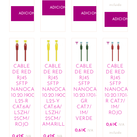
incluido
ADICIONAR
ADICIONAR
ADICIONAR
ADICIONAR
CABLE
CABLE
CABLE
CABLE
DE RED
DE RED
DE RED
DE RED
RJ45
RJ45
RJ45
RJ45
SFTP
SFTP
SFTP
SFTP
NANOCABLE
NANOCABLE
NANOCABLE
NANOCABL
10.20.1900-
10.20.1900-
10.20.1701-
10.20.1701-
L25-R
L25-Y
GR
R CAT.7/
CAT.6A/
CAT.6A/
CAT.7/
1M/
LSZH/
LSZH/
1M/
ROJO
25CM/
25CM/
VERDE
ROJO
AMARILLO
0,61
€
IVA
0,61
€
IVA
incluido
0,42
€
0,42
€
IVA
IVA