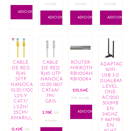
incluido
incluido
incluido
ADICIONAR
ADICIONAR
ADICIONAR
ADICIONAR
CABLE
CABLE
ROUTER
ADAPTADOR
DE RED
DE RED
MIKROTIK
WIFI
RJ45
RJ45 UTP
RB1100AHX4
USB 3.0
SFTP
NANOCABLE
RB1100X4
DUALBAND
NANOCABLE
10.20.1807
LEVEL
10.20.1700-
CAT.6A/
235,04
€
ONE
L25-Y
7M/
AC1200
IVA incluido
CAT.7/
GRIS
300MB
LSZH/
EN
ADICIONAR
25CM/
3,78
€
IVA
24GHZ
AMARILLO
Y 867MB
incluido
EN
0,42
€
IVA
5GHZ