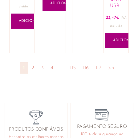
ADICIONAR
USB...
incluido
23,47
€
IVA
ADICIONAR
incluido
ADICIONAR
1
2
3
4
…
115
116
117
>>
PAGAMENTO SEGURO
PRODUTOS CONFIÁVEIS
100% de segurança no
Encontre as melhores marcas