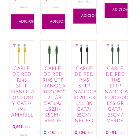
incluido
incluido
incluido
ADICIONAR
ADICIONAR
ADICIONAR
ADICIONAR
CABLE
CABLE
CABLE
CABLE
DE RED
DE RED
DE RED
DE RED
RJ45
RJ45 UTP
RJ45
RJ45
SFTP
NANOCABLE
SFTP
SFTP
NANOCABLE
10.20.1800-
NANOCABLE
NANOCABL
10.20.1701-
L25-GR
10.20.1700-
10.20.1700-
Y CAT.7/
CAT.6A/
L25-BK
L25-GR
1M/
LSZH/
CAT.7/
CAT.7/
AMARILLO
25CM/
25CM/
25CM/
VERDE
NEGRO
VERDE
0,61
€
IVA
0,41
€
0,42
€
0,42
€
IVA
IVA
IVA
incluido