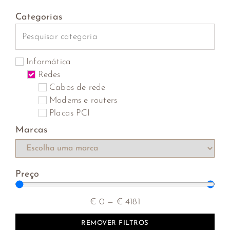
Categorias
Informática
Redes
Cabos de rede
Modems e routers
Placas PCI
Marcas
Preço
€
0
—
€
4181
REMOVER FILTROS