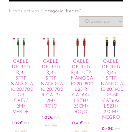
×
Filtros activos:
Categoria
:
Redes
CABLE
CABLE
CABLE
CABLE
DE RED
DE RED
DE RED
DE RED
RJ45
RJ45
RJ45 UTP
RJ45
SFTP
SFTP
NANOCABLE
SFTP
NANOCABLE
NANOCABLE
10.20.1800-
NANOCABL
10.20.1702-
10.20.1702-
L25-R
10.20.1900-
GR
R CAT.7/
CAT.6A/
L25-BK
CAT.7/
2M/
LSZH/
CAT.6A/
2M/
ROJO
25CM/
LSZH/
VERDE
ROJO
25CM/
NEGRO
1,02
€
IVA
1,02
€
0,41
€
IVA
IVA
incluido
0,42
€
IVA
incluido
incluido