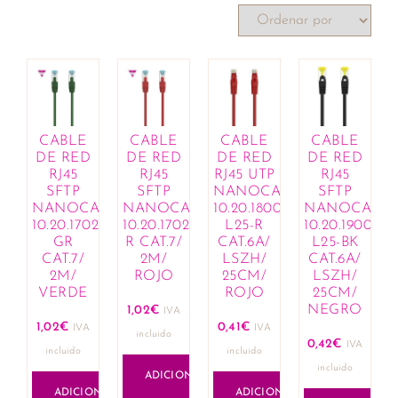
CABLE
CABLE
CABLE
CABLE
DE RED
DE RED
DE RED
DE RED
RJ45
RJ45
RJ45 UTP
RJ45
SFTP
SFTP
NANOCABLE
SFTP
NANOCABLE
NANOCABLE
10.20.1800-
NANOCABL
10.20.1702-
10.20.1702-
L25-R
10.20.1900-
GR
R CAT.7/
CAT.6A/
L25-BK
CAT.7/
2M/
LSZH/
CAT.6A/
2M/
ROJO
25CM/
LSZH/
VERDE
ROJO
25CM/
NEGRO
1,02
€
IVA
1,02
€
0,41
€
IVA
IVA
incluido
0,42
€
IVA
incluido
incluido
incluido
ADICIONAR
ADICIONAR
ADICIONAR