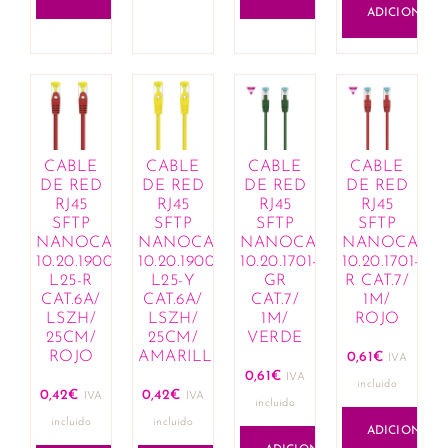
ADICIONAR
CABLE
CABLE
CABLE
CABLE
DE RED
DE RED
DE RED
DE RED
RJ45
RJ45
RJ45
RJ45
SFTP
SFTP
SFTP
SFTP
NANOCABLE
NANOCABLE
NANOCABLE
NANOCABL
10.20.1900-
10.20.1900-
10.20.1701-
10.20.1701-
L25-R
L25-Y
GR
R CAT.7/
CAT.6A/
CAT.6A/
CAT.7/
1M/
LSZH/
LSZH/
1M/
ROJO
25CM/
25CM/
VERDE
ROJO
AMARILLO
0,61
€
IVA
0,61
€
IVA
incluido
0,42
€
0,42
€
IVA
IVA
incluido
incluido
incluido
ADICIONAR