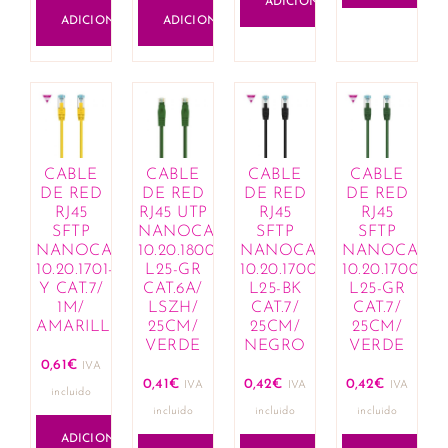
ADICIONAR
ADICIONAR
ADICIONAR
CABLE
CABLE
CABLE
CABLE
DE RED
DE RED
DE RED
DE RED
RJ45
RJ45 UTP
RJ45
RJ45
SFTP
NANOCABLE
SFTP
SFTP
NANOCABLE
10.20.1800-
NANOCABLE
NANOCABL
10.20.1701-
L25-GR
10.20.1700-
10.20.1700-
Y CAT.7/
CAT.6A/
L25-BK
L25-GR
1M/
LSZH/
CAT.7/
CAT.7/
AMARILLO
25CM/
25CM/
25CM/
VERDE
NEGRO
VERDE
0,61
€
IVA
0,41
€
0,42
€
0,42
€
IVA
IVA
IVA
incluido
incluido
incluido
incluido
ADICIONAR