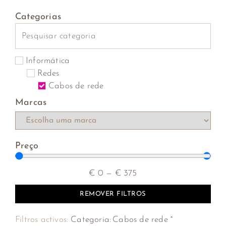
Categorias
Informática
Redes
Cabos de rede
Marcas
Preço
€
0
—
€
375
REMOVER FILTROS
×
Filtros activos:
Categoria
:
Cabos de rede