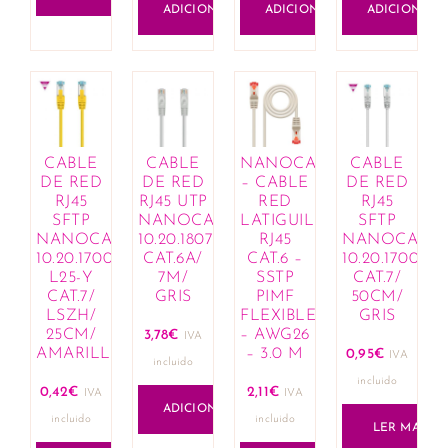
ADICIONAR
ADICIONAR
ADICIONAR
CABLE
CABLE
NANOCABLE
CABLE
DE RED
DE RED
– CABLE
DE RED
RJ45
RJ45 UTP
RED
RJ45
SFTP
NANOCABLE
LATIGUILLO
SFTP
NANOCABLE
10.20.1807
RJ45
NANOCABL
10.20.1700-
CAT.6A/
CAT.6 –
10.20.1700
L25-Y
7M/
SSTP
CAT.7/
CAT.7/
GRIS
PIMF
50CM/
LSZH/
FLEXIBLE
GRIS
25CM/
– AWG26
3,78
€
IVA
AMARILLO
– 3.0 M
0,95
€
IVA
incluido
incluido
0,42
€
2,11
€
IVA
IVA
ADICIONAR
incluido
incluido
LER MAIS