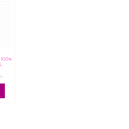
 100%
L
do