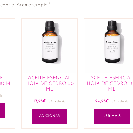
×
egoria
:
Aromaterapia
F
ACEITE ESENCIAL
ACEITE ESENCIA
10 ML
HOJA DE CEDRO 50
HOJA DE CEDRO 1
ML
ML
do
17,95
€
24,95
€
IVA incluido
IVA incluido
ADICIONAR
LER MAIS