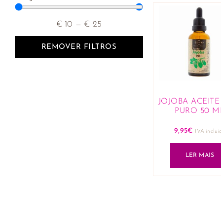
€
10
—
€
25
REMOVER FILTROS
JOJOBA ACEITE
PURO 50 M
9,95
€
IVA inclui
LER MAIS