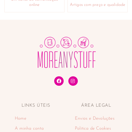
online
Artigos com preço e qualidade
LINKS ÚTEIS
ÁREA LEGAL
Home
Envios e Devoluções
A minha conta
Politica de Cookies