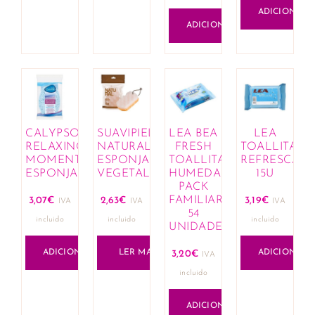
ADICIONAR
ADICIONAR
CALYPSO
SUAVIPIEL
LEA BEA
LEA
RELAXING
NATURAL
FRESH
TOALLITAS
MOMENT
ESPONJA
TOALLITAS
REFRESCANT
ESPONJA
VEGETAL
HUMEDAS
15U
PACK
FAMILIAR
3,07
€
2,63
€
3,19
€
IVA
IVA
IVA
54
incluido
incluido
incluido
UNIDADES
ADICIONAR
LER MAIS
ADICIONAR
3,20
€
IVA
incluido
ADICIONAR