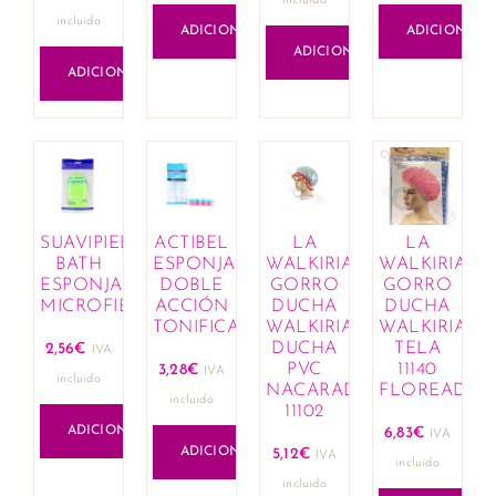
incluido
incluido
ADICIONAR
ADICIONAR
ADICIONAR
ADICIONAR
SUAVIPIEL
ACTIBEL
LA
LA
BATH
ESPONJA
WALKIRIA
WALKIRIA
ESPONJA
DOBLE
GORRO
GORRO
MICROFIBRA
ACCIÓN
DUCHA
DUCHA
TONIFICANTE
WALKIRIA
WALKIRIA
DUCHA
TELA
2,56
€
IVA
PVC
11140
3,28
€
IVA
incluido
NACARADO
FLOREADA
incluido
11102
ADICIONAR
6,83
€
IVA
ADICIONAR
5,12
€
IVA
incluido
incluido