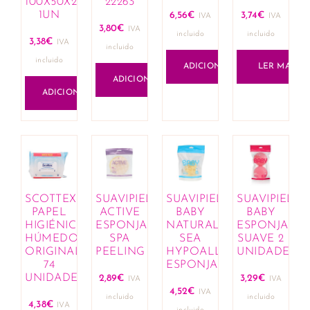
100X50X20
22263
1UN
6,56
€
3,74
€
IVA
IVA
3,80
€
IVA
incluido
incluido
3,38
€
IVA
incluido
incluido
ADICIONAR
LER MAIS
ADICIONAR
ADICIONAR
SCOTTEX
SUAVIPIEL
SUAVIPIEL
SUAVIPIEL
PAPEL
ACTIVE
BABY
BABY
HIGIÉNICO
ESPONJA
NATURAL
ESPONJA
HÚMEDO
SPA
SEA
SUAVE 2
ORIGINAL
PEELING
HYPOALLERGENIC
UNIDADES
74
ESPONJA
UNIDADES
2,89
€
3,29
€
IVA
IVA
4,52
€
IVA
incluido
incluido
4,38
€
IVA