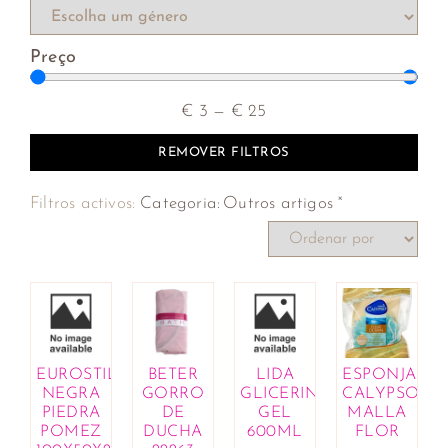
Preço
€
3
—
€
25
REMOVER FILTROS
×
Filtros activos:
Categoria
:
Outros artigos
EUROSTIL
BETER
LIDA
ESPONJA
NEGRA
GORRO
GLICERINA
CALYPSO
PIEDRA
DE
GEL
MALLA
POMEZ
DUCHA
600ML
FLOR