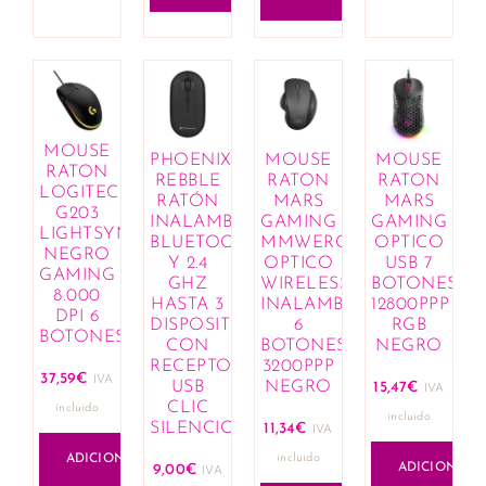
MOUSE
PHOENIX
MOUSE
MOUSE
RATON
REBBLE
RATON
RATON
LOGITECH
RATÓN
MARS
MARS
G203
INALAMBRICO
GAMING
GAMING
LIGHTSYNC
BLUETOOTH
MMWERGO
OPTICO
NEGRO
Y 2.4
OPTICO
USB 7
GAMING
GHZ
WIRELESS
BOTONES
8.000
HASTA 3
INALAMBRICO
12800PPP
DPI 6
DISPOSITIVOS
6
RGB
BOTONES
CON
BOTONES
NEGRO
RECEPTOR
3200PPP
37,59
€
IVA
USB
NEGRO
15,47
€
IVA
CLIC
incluido
incluido
SILENCIOSO...
11,34
€
IVA
incluido
ADICIONAR
ADICIONAR
9,00
€
IVA