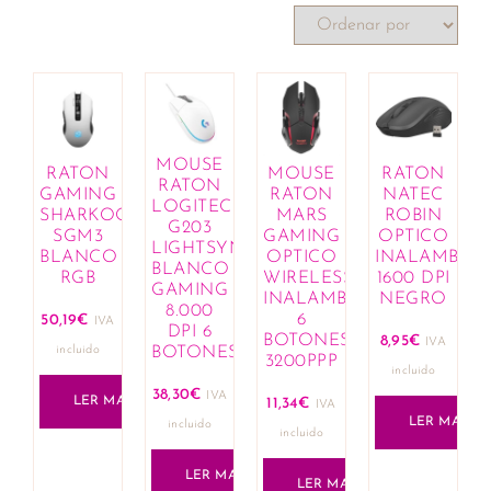
MOUSE
RATON
MOUSE
RATON
RATON
GAMING
RATON
NATEC
LOGITECH
SHARKOON
MARS
ROBIN
G203
SGM3
GAMING
OPTICO
LIGHTSYNC
BLANCO
OPTICO
INALAMBRI
BLANCO
RGB
WIRELESS
1600 DPI
GAMING
INALAMBRICO
NEGRO
8.000
6
50,19
€
IVA
DPI 6
BOTONES
8,95
€
IVA
incluido
BOTONES
3200PPP
incluido
38,30
€
IVA
LER MAIS
11,34
€
IVA
LER MAIS
incluido
incluido
LER MAIS
LER MAIS