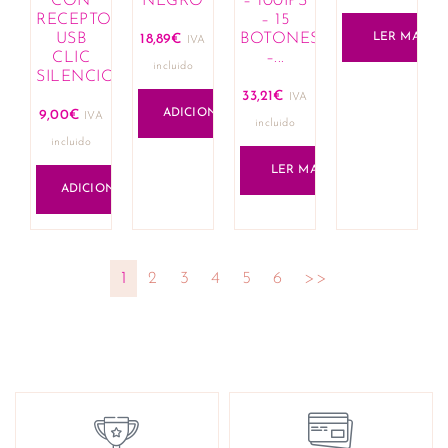
CON
NEGRO
– 100IPS
RECEPTOR
– 15
USB
BOTONES
LER MAIS
18,89
€
IVA
CLIC
–...
incluido
SILENCIOSO...
33,21
€
IVA
ADICIONAR
9,00
€
IVA
incluido
incluido
LER MAIS
ADICIONAR
1
2
3
4
5
6
>>