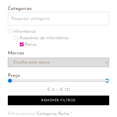
Categorias
Informática
Acessórios de informática
Ratos
Marcas
Preço
€
4
—
€
131
REMOVER FILTROS
×
Filtros activos:
Categoria
:
Ratos