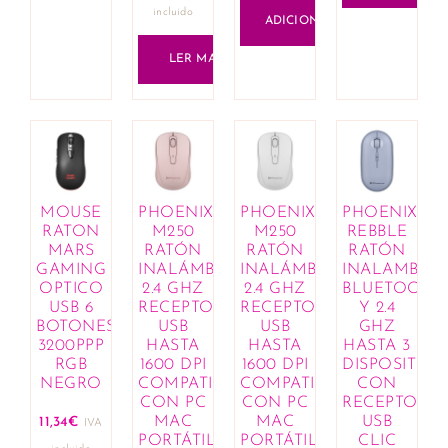
incluido
ADICIONAR
LER MAIS
MOUSE
PHOENIX
PHOENIX
PHOENIX
RATON
M250
M250
REBBLE
MARS
RATÓN
RATÓN
RATÓN
GAMING
INALÁMBRICO
INALÁMBRICO
INALAMBRI
OPTICO
2.4 GHZ
2.4 GHZ
BLUETOOTH
USB 6
RECEPTOR
RECEPTOR
Y 2.4
BOTONES
USB
USB
GHZ
3200PPP
HASTA
HASTA
HASTA 3
RGB
1600 DPI
1600 DPI
DISPOSITIVO
NEGRO
COMPATIBLE
COMPATIBLE
CON
CON PC
CON PC
RECEPTOR
MAC
MAC
USB
11,34
€
IVA
PORTÁTIL...
PORTÁTIL...
CLIC