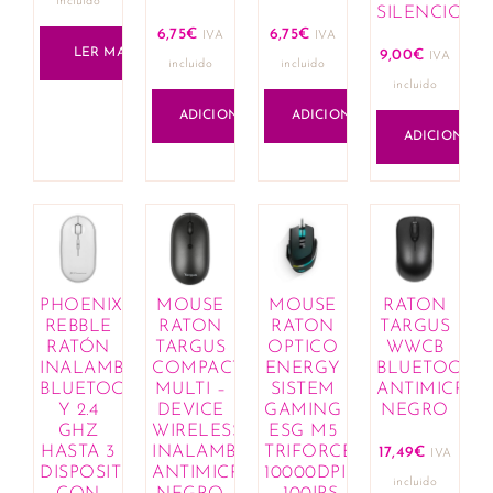
incluido
SILENCIOSO..
6,75
€
6,75
€
IVA
IVA
LER MAIS
9,00
€
IVA
incluido
incluido
incluido
ADICIONAR
ADICIONAR
ADICIONAR
PHOENIX
MOUSE
MOUSE
RATON
REBBLE
RATON
RATON
TARGUS
RATÓN
TARGUS
OPTICO
WWCB
INALAMBRICO
COMPACT
ENERGY
BLUETOOTH
BLUETOOTH
MULTI –
SISTEM
ANTIMICRO
Y 2.4
DEVICE
GAMING
NEGRO
GHZ
WIRELESS
ESG M5
HASTA 3
INALAMBRICO
TRIFORCE
17,49
€
IVA
DISPOSITIVOS
ANTIMICROBIANO
10000DPI
incluido