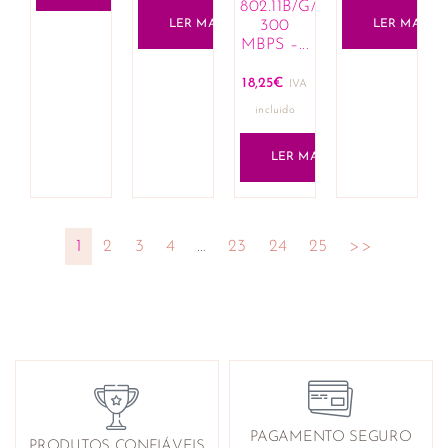
802.11B/G/N
LER MAIS
300
LER MAIS
MBPS –...
18,25
€
IVA
incluido
LER MAIS
1
2
3
4
…
23
24
25
>>
PAGAMENTO SEGURO
PRODUTOS CONFIÁVEIS