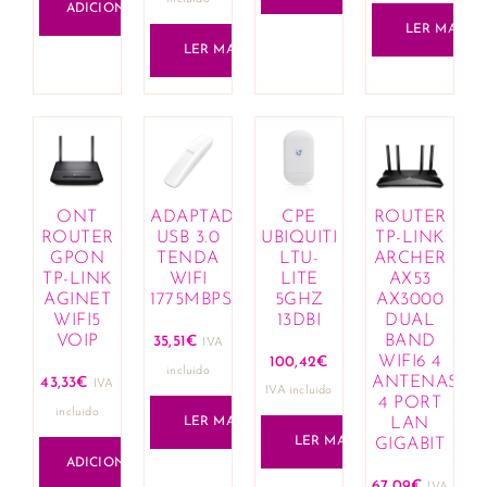
ADICIONAR
LER MAIS
LER MAIS
ONT
ADAPTADOR
CPE
ROUTER
ROUTER
USB 3.0
UBIQUITI
TP-LINK
GPON
TENDA
LTU-
ARCHER
TP-LINK
WIFI
LITE
AX53
AGINET
1775MBPS
5GHZ
AX3000
WIFI5
13DBI
DUAL
VOIP
BAND
35,51
€
IVA
WIFI6 4
100,42
€
incluido
ANTENAS
43,33
€
IVA
IVA incluido
4 PORT
incluido
LER MAIS
LAN
LER MAIS
GIGABIT
ADICIONAR
67,09
€