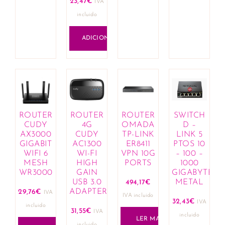
23,47
€
IVA
incluido
ADICIONAR
ROUTER
ROUTER
ROUTER
SWITCH
CUDY
4G
OMADA
D –
AX3000
CUDY
TP-LINK
LINK 5
GIGABIT
AC1300
ER8411
PTOS 10
WIFI 6
WI-FI
VPN 10G
– 100 –
MESH
HIGH
PORTS
1000
WR3000
GAIN
GIGABYTE
USB 3.0
METAL
494,17
€
ADAPTER
29,76
€
IVA
IVA incluido
32,43
€
IVA
incluido
31,55
€
IVA
incluido
LER MAIS
incluido