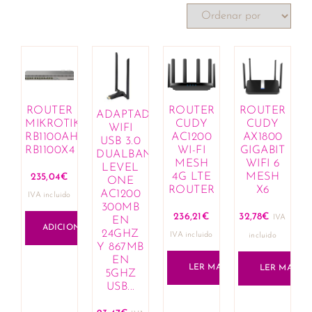
ROUTER
ROUTER
ROUTER
ADAPTADOR
MIKROTIK
CUDY
CUDY
WIFI
RB1100AHX4
AC1200
AX1800
USB 3.0
RB1100X4
WI-FI
GIGABIT
DUALBAND
MESH
WIFI 6
LEVEL
4G LTE
MESH
235,04
€
ONE
ROUTER
X6
AC1200
IVA incluido
300MB
236,21
€
32,78
€
IVA
EN
ADICIONAR
24GHZ
IVA incluido
incluido
Y 867MB
EN
LER MAIS
LER MAIS
5GHZ
USB...