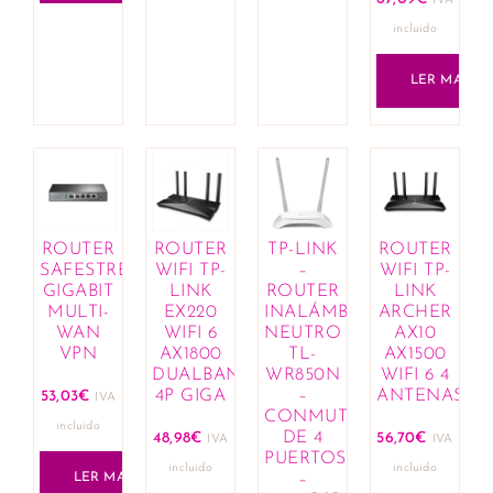
IVA
incluido
LER MAIS
ROUTER
ROUTER
TP-LINK
ROUTER
SAFESTREAM
WIFI TP-
–
WIFI TP-
GIGABIT
LINK
ROUTER
LINK
MULTI-
EX220
INALÁMBRICO
ARCHER
WAN
WIFI 6
NEUTRO
AX10
VPN
AX1800
TL-
AX1500
DUALBAND
WR850N
WIFI 6 4
4P GIGA
–
ANTENAS
53,03
€
IVA
CONMUTADOR
incluido
DE 4
48,98
€
56,70
€
IVA
IVA
PUERTOS
incluido
incluido
LER MAIS
–