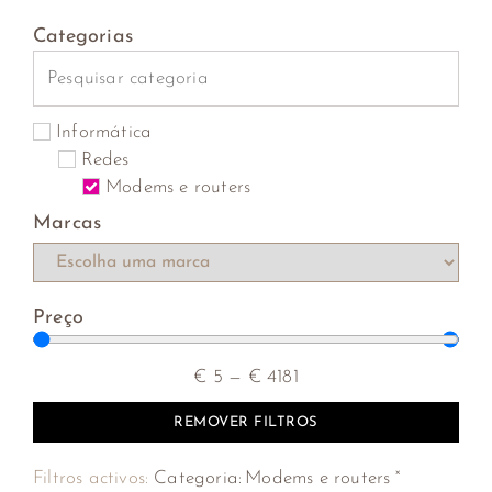
Categorias
Informática
Redes
Modems e routers
Marcas
Preço
€
5
—
€
4181
REMOVER FILTROS
×
Filtros activos:
Categoria
:
Modems e routers