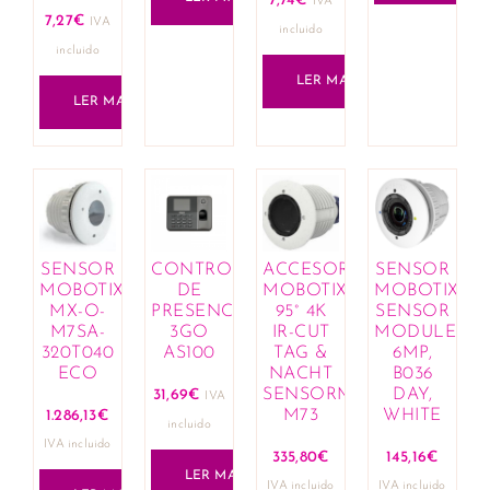
7,74
€
IVA
7,27
€
IVA
incluido
incluido
LER MAIS
LER MAIS
SENSOR
CONTROL
ACCESORIO
SENSOR
MOBOTIX
DE
MOBOTIX
MOBOTIX
MX-O-
PRESENCIA
95° 4K
SENSOR
M7SA-
3GO
IR-CUT
MODULE
320T040
AS100
TAG &
6MP,
ECO
NACHT
B036
SENSORMODUL
DAY,
31,69
€
IVA
M73
WHITE
1.286,13
€
incluido
IVA incluido
335,80
€
145,16
€
LER MAIS
IVA incluido
IVA incluido