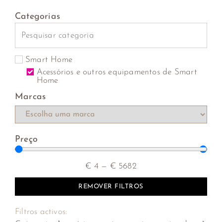
Categorias
Smart Home
Acessórios e outros equipamentos de Smart
Home
Marcas
Preço
€
4
—
€
5682
REMOVER FILTROS
Filtros activos:
×