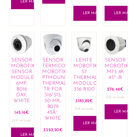
LER MAIS
LER MAIS
LER MAIS
SENSOR
SENSOR
LENTE
SENSOR
MOBOTIX
TERMICO
MOBOTIX
MOBOTIX
SENSOR
MOBOTIX
S7
M73 4K
MODULE
PTMOUNT-
THERMAL
45º IR
6MP,
THERMAL
MODULO
B016
TR FOR
336-R100
276,46
€
DAY,
S16/S15,
IVA incluido
WHITE
50 MK,
3.183,82
€
B079
IVA incluido
LER MAIS
45Â°,
145,16
€
WHITE
IVA incluido
LER MAIS
3.350,50
€
LER MAIS