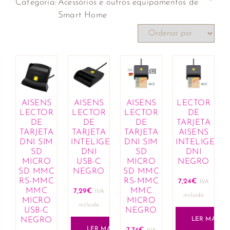
Categoria
:
Acessórios e outros equipamentos de
Smart Home
AISENS
AISENS
AISENS
LECTOR
LECTOR
LECTOR
LECTOR
DE
DE
DE
DE
TARJETA
TARJETA
TARJETA
TARJETA
AISENS
DNI SIM
INTELIGENTE
DNI SIM
INTELIGENT
SD
DNI
SD
DNI
MICRO
USB-C
MICRO
NEGRO
SD MMC
NEGRO
SD MMC
RS-MMC
RS-MMC
7,24
€
IVA
MMC
MMC
7,29
€
IVA
incluido
MICRO
MICRO
incluido
USB-C
NEGRO
NEGRO
LER MAIS
LER MAIS