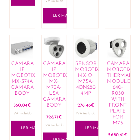
IVA incluido
LER MAIS
CAMARA
CAMARA
SENSOR
CAMARA
IP
IP
MOBOTIX
MOBOTIX
MOBOTIX
MOBOTIX
MX-O-
THERMAL
MX-S74A
MX-
M7SA-
MODULE
CAMARA
M73A-
4DN280
640-
BODY
LSA
4MP
R050
CAMARA
WITH
BODY
FRONT
560,04
€
276,46
€
PLATE
IVA incluido
IVA incluido
FOR
728,71
€
M73
IVA incluido
LER MAIS
LER MAIS
5.680,61
€
LER MAIS