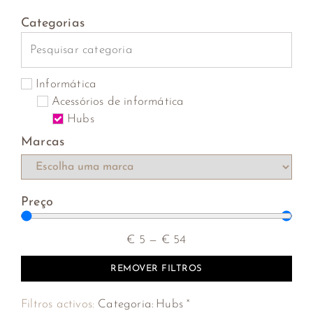
Categorias
Informática
Acessórios de informática
Hubs
Marcas
Preço
€
5
—
€
54
REMOVER FILTROS
×
Filtros activos:
Categoria
:
Hubs