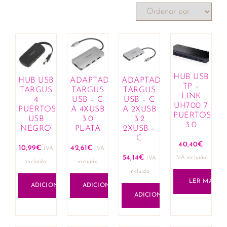
HUB USB
HUB USB
ADAPTADOR
ADAPTADOR
TP –
TARGUS
TARGUS
TARGUS
LINK
4
USB – C
USB – C
UH700 7
PUERTOS
A 4XUSB
A 2XUSB
PUERTOS
USB
3.0
3.2
3.0
NEGRO
PLATA
2XUSB –
C
40,40
€
10,99
€
42,61
€
IVA
IVA
54,14
€
IVA incluido
IVA
incluido
incluido
incluido
LER MAIS
ADICIONAR
ADICIONAR
ADICIONAR