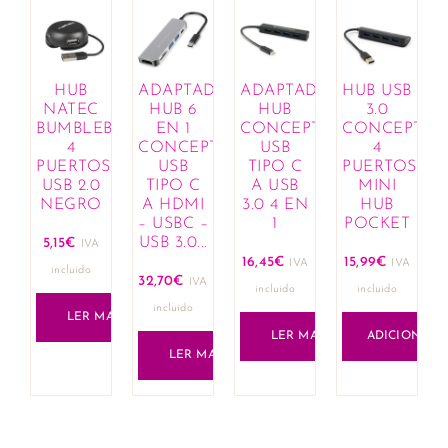
HUB
ADAPTADOR
ADAPTADOR
HUB USB
NATEC
HUB 6
HUB
3.0
BUMBLEBEE
EN 1
CONCEPTRONIC
CONCEPTRO
4
CONCEPTRONIC
USB
4
PUERTOS
USB
TIPO C
PUERTOS
USB 2.0
TIPO C
A USB
MINI
NEGRO
A HDMI
3.0 4 EN
HUB
– USBC –
1
POCKET
USB 3.0...
5,15
€
IVA
16,45
€
15,99
€
IVA
IVA
incluido
32,70
€
IVA
incluido
incluido
incluido
LER MAIS
LER MAIS
ADICIONAR
LER MAIS