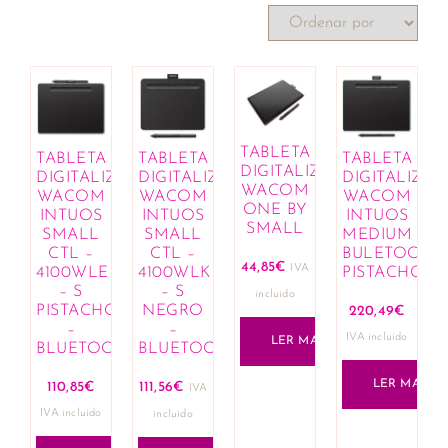
TABLETA
TABLETA
TABLETA
TABLETA
DIGITALIZADORA
DIGITALIZADORA
DIGITALIZADORA
DIGITALIZA
WACOM
WACOM
WACOM
WACOM
ONE BY
INTUOS
INTUOS
INTUOS
SMALL
SMALL
SMALL
MEDIUM
CTL –
CTL –
BULETOOTH
44,85
€
IVA
4100WLE
4100WLK
PISTACHO
– S
– S
incluido
PISTACHO
NEGRO
220,49
€
–
–
IVA incluido
LER MAIS
BLUETOOTH
BLUETOOTH
LER MAIS
110,85
€
111,56
€
IVA
IVA incluido
incluido