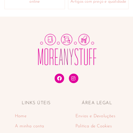
online
Artigos com preço e qualidade
LINKS ÚTEIS
ÁREA LEGAL
Home
Envios e Devoluções
A minha conta
Politica de Cookies