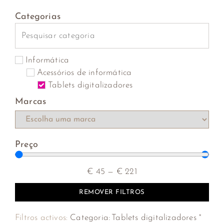
Categorias
Informática
Acessórios de informática
Tablets digitalizadores
Marcas
Preço
€
45
—
€
221
REMOVER FILTROS
×
Filtros activos:
Categoria
:
Tablets digitalizadores