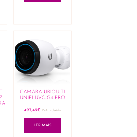
T
CAMARA UBIQUITI
Z
UNIFI UVC-G4-PRO
RA
493,49
€
IVA incluido
LER MAIS