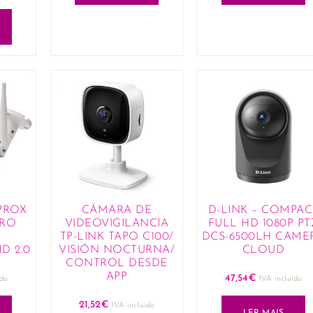
PROX
CÁMARA DE
D-LINK – COMPAC
PRO
VIDEOVIGILANCIA
FULL HD 1080P PT
TP-LINK TAPO C100/
DCS-6500LH CAME
D 2.0
VISIÓN NOCTURNA/
CLOUD
CONTROL DESDE
APP
47,54
€
ido
IVA incluido
21,52
€
IVA incluido