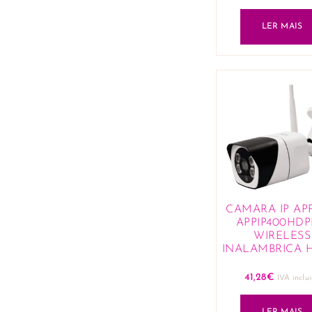
LER MAIS
CAMARA IP AP
APPIP400HD
WIRELESS
INALAMBRICA H
41,28
€
IVA inclu