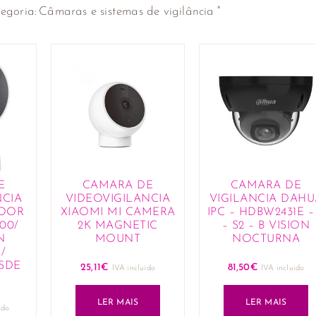
×
egoria
:
Câmaras e sistemas de vigilância
E
CAMARA DE
CAMARA DE
NCIA
VIDEOVIGILANCIA
VIGILANCIA DAHU
DOOR
XIAOMI MI CAMERA
IPC – HDBW2431E –
00/
2K MAGNETIC
– S2 – B VISION
N
MOUNT
NOCTURNA
/
SDE
25,11
€
81,50
€
IVA incluido
IVA incluido
LER MAIS
LER MAIS
ido