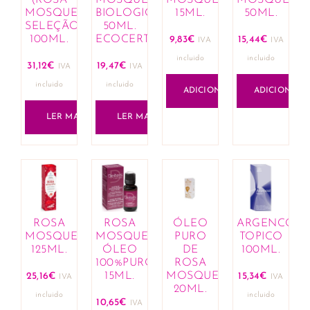
MOSQUETA
BIOLOGICA
15ML.
50ML.
SELEÇÃO)
50ML.
100ML.
ECOCERT
9,83
€
15,44
€
IVA
IVA
incluido
incluido
31,12
€
19,47
€
IVA
IVA
incluido
incluido
ADICIONAR
ADICIONAR
LER MAIS
LER MAIS
ROSA
ROSA
ÓLEO
ARGENCOL
MOSQUETA
MOSQUETA
PURO
TOPICO
125ML.
ÓLEO
DE
100ML.
100%PURO
ROSA
15ML.
MOSQUETA
25,16
€
15,34
€
IVA
IVA
20ML.
incluido
incluido
10,65
€
IVA