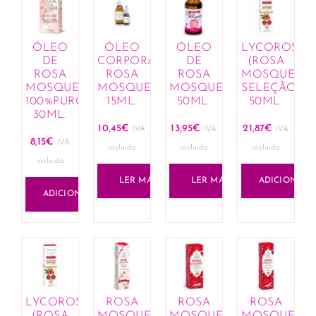
ÓLEO
ÓLEO
ÓLEO
LYCOROSE
DE
CORPORAL
DE
(ROSA
ROSA
ROSA
ROSA
MOSQUETA
MOSQUETA
MOSQUETA
MOSQUETA
SELEÇÃO)
100%PURO
15ML.
50ML.
50ML.
30ML.
10,45
€
13,95
€
21,87
€
IVA
IVA
IVA
8,15
€
IVA
incluido
incluido
incluido
incluido
LER MAIS
LER MAIS
ADICIONAR
ADICIONAR
LYCOROSE
ROSA
ROSA
ROSA
(ROSA
MOSQUETA
MOSQUETA
MOSQUETA