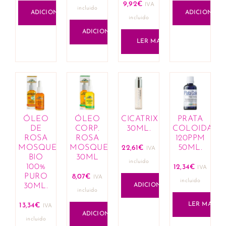
9,92
€
IVA
incluido
ADICIONAR
ADICIONAR
incluido
ADICIONAR
LER MAIS
ÓLEO
ÓLEO
CICATRIX
PRATA
DE
CORP.
30ML.
COLOIDAL
ROSA
ROSA
120PPM
MOSQUETA
MOSQUETA
50ML.
22,61
€
IVA
BIO
30ML
incluido
100%
12,34
€
IVA
PURO
8,07
€
IVA
incluido
30ML.
ADICIONAR
incluido
LER MAIS
13,34
€
IVA
ADICIONAR
incluido