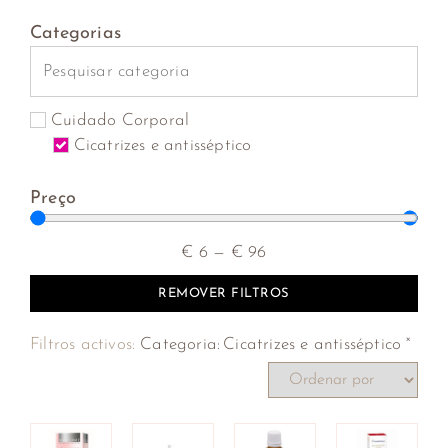
Categorias
Cuidado Corporal
Cicatrizes e antisséptico
Preço
€
6
—
€
96
REMOVER FILTROS
×
Filtros activos:
Categoria
:
Cicatrizes e antisséptico