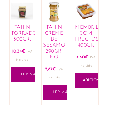
TAHIN
TAHIN
MEMBRILLO
TORRADO
CREME
COM
300GR.
DE
FRUCTOSA
SÉSAMO
400GR
290GR.
10,34
€
IVA
BIO
4,60
€
IVA
incluido
incluido
5,87
€
IVA
LER MAIS
incluido
ADICIONAR
LER MAIS