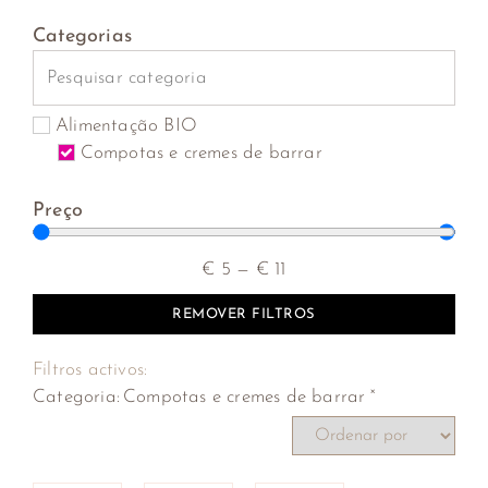
Categorias
Alimentação BIO
Compotas e cremes de barrar
Preço
€
5
—
€
11
REMOVER FILTROS
Filtros activos:
×
Categoria
:
Compotas e cremes de barrar