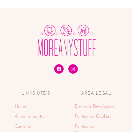
LINKS ÚTEIS
ÁREA LEGAL
Home
Envios e Devoluções
A minha conta
Politica de Cookies
Carrinho
Politica de