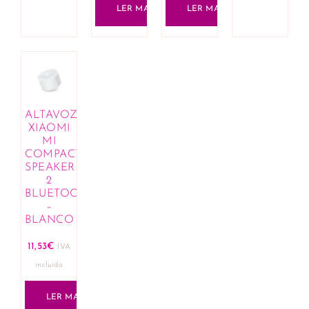
LER MAIS
LER MAIS
ALTAVOZ
XIAOMI
MI
COMPACT
SPEAKER
2
BLUETOOTH
–
BLANCO
11,53
€
IVA
incluido
LER MAIS