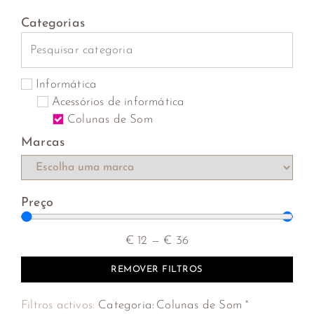
Categorias
Informática
Acessórios de informática
Colunas de Som
Marcas
Preço
€
12
—
€
36
REMOVER FILTROS
×
Filtros activos:
Categoria
:
Colunas de Som