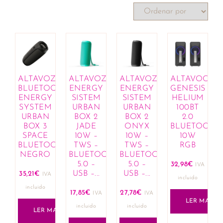
ALTAVOZ
ALTAVOZ
ALTAVOZ
ALTAVOCES
BLUETOOTH
ENERGY
ENERGY
GENESIS
ENERGY
SISTEM
SISTEM
HELIUM
SYSTEM
URBAN
URBAN
100BT
URBAN
BOX 2
BOX 2
2.0
BOX 3
JADE
ONYX
BLUETOOH
SPACE
10W –
10W –
10W
BLUETOOTH
TWS –
TWS –
RGB
NEGRO
BLUETOOTH
BLUETOOTH
5.0 –
5.0 –
32,98
€
IVA
USB –...
USB –...
35,21
€
IVA
incluido
incluido
17,85
€
27,78
€
IVA
IVA
LER MAIS
incluido
incluido
LER MAIS