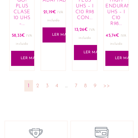
GO!
ADAPTADOR
PLUS
HIGH
PLUS
UHS – I
ENDURANCE
CLASE
C10 R98
UHS – I
21,19
€
IVA
10 UHS
CON...
C10
incluido
–...
R98...
13,26
€
IVA
LER MAIS
58,33
€
45,74
€
IVA
IVA
incluido
incluido
incluido
LER MAIS
LER MAIS
LER MAIS
1
2
3
4
…
7
8
9
>>