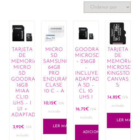
TARJETA
MICRO
GOODRAM
TARJETA
DE
SD
MICROSD
DE
MEMORIA
SAMSUNG
– 256GB
MEMORIA
MICRO
64GB
–
MICROSD
SD
PRO
INCLUYE
KINGSTON
GOODRAM
ENDURANCE
ADAPTADOR
CANVAS
16GB
CLASE
A SD –
S·
M1AA
10 C – A
CL 10
CL10
UHS I
14,82
€
IVA
UHS – I
10,12
€
IVA
incluido
U1 +
16,72
€
IVA
incluido
ADAPTADOR
incluido
LER MAIS
LER MAIS
3,92
€
IVA
ADICIONAR
incluido