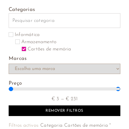
Categorias
Informática
Armazenamento
Cartões de memória
Marcas
Preço
€
3
—
€
231
REMOVER FILTROS
×
Filtros activos:
Categoria
:
Cartões de memória