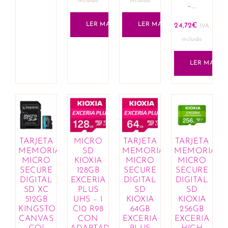
incluido
incluido
–...
LER MAIS
LER MAIS
24,72
€
IVA
incluido
LER MAIS
TARJETA
MICRO
TARJETA
TARJETA
MEMORIA
SD
MEMORIA
MEMORIA
MICRO
KIOXIA
MICRO
MICRO
SECURE
128GB
SECURE
SECURE
DIGITAL
EXCERIA
DIGITAL
DIGITAL
SD XC
PLUS
SD
SD
512GB
UHS – I
KIOXIA
KIOXIA
KINGSTON
C10 R98
64GB
256GB
CANVAS
CON
EXCERIA
EXCERIA