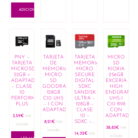
ADICIONAR
PNY –
TARJETA
TARJETA
MICRO
TARJETA
DE
MEMORIA
SD
MICROSD
MEMORIA
MICRO
KIOXIA
32GB +
MICRO
SECURE
256GB
ADAPTADOR
SD
DIGITAL
EXCERIA
– CLASE
GOODRAM
SDXC
HIGH
10
128GB
SANDISK
ENDURANCE
PERFORMANCE
C10 UHS
ULTRA –
UHS-I
PLUS
– I CON
128GB –
C10 R98
ADAPTADOR
CLASE
CON
10 –
ADAPTADOR
3,59
€
IVA
SDXC –...
8,21
€
IVA
incluido
38,83
€
IVA
incluido
14,32
€
IVA
incluido