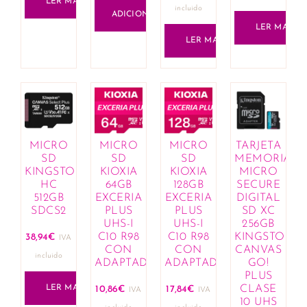
LER MAIS
incluido
ADICIONAR
LER MAIS
LER MAIS
MICRO
MICRO
MICRO
TARJETA
SD
SD
SD
MEMORIA
KINGSTON
KIOXIA
KIOXIA
MICRO
HC
64GB
128GB
SECURE
512GB
EXCERIA
EXCERIA
DIGITAL
SDCS2
PLUS
PLUS
SD XC
UHS-I
UHS-I
256GB
C10 R98
C10 R98
KINGSTON
38,94
€
IVA
CON
CON
CANVAS
incluido
ADAPTADOR
ADAPTADOR
GO!
PLUS
LER MAIS
CLASE
10,86
€
17,84
€
IVA
IVA
10 UHS