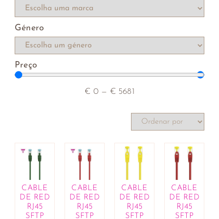
rebentos
Compotas e cremes de barrar
Género
Farinhas, leveduras e sêmolas
Hambúrgueres vegetarianos
Iogurtes e sobremesas vegetais
Preço
Macrobiótica
Mercearia
Molhos, óleos, vinagres e condimentos
€
0
—
€
5681
Patés
Produtos de catering
Rebuçados e pastilhas
Salsichas vegetais
Sementes, frutos secos e desidratados
Sopas, cremes e caldos
Substitutos de carne e de peixe
Superalimentos
CABLE
CABLE
CABLE
CABLE
DE RED
DE RED
DE RED
DE RED
Variados
RJ45
RJ45
RJ45
RJ45
Bebés e Crianças
SFTP
SFTP
SFTP
SFTP