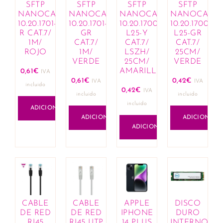
SFTP
SFTP
SFTP
SFTP
Lápis de lábios
NANOCABLE
NANOCABLE
NANOCABLE
NANOCABL
Lotes de fragrâncias e cosméticos
10.20.1701-
10.20.1701-
10.20.1700-
10.20.1700-
Olhos
R CAT.7/
GR
L25-Y
L25-GR
1M/
CAT.7/
CAT.7/
CAT.7/
Anti-olheiras
ROJO
1M/
LSZH/
25CM/
Eyeliner e lápis
VERDE
25CM/
VERDE
Máscaras de pestanas
AMARILLO
0,61
€
IVA
0,61
€
0,42
€
Sobrancelhas
IVA
IVA
incluido
0,42
€
IVA
Sombras
incluido
incluido
incluido
Rosto
ADICIONAR
ADICIONAR
ADICIONAR
Bases
ADICIONAR
Blushers
Corretores
Iluminadores de tez
Pós compactos
Unhas
Manicure
CABLE
CABLE
APPLE
DISCO
Removedores de verniz
DE RED
DE RED
IPHONE
DURO
Vernizes
RJ45
RJ45 UTP
14 PLUS
INTERNO