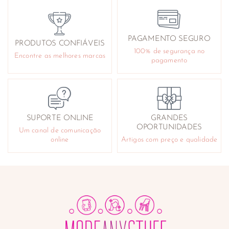
Ouvidos
Pés
Queimaduras e arranhões
PAGAMENTO SEGURO
PRODUTOS CONFIÁVEIS
Reafirmantes e tonificantes
100% de segurança no
Encontre as melhores marcas
Repelentes
pagamento
Sabonetes e géis de banho
Cuidado Facial
Acne
Antirrugas
SUPORTE ONLINE
GRANDES
Contorno de olhos
OPORTUNIDADES
Um canal de comunicação
Desmaquilhantes
online
Artigos com preço e qualidade
Higiene e cuidado nasal
Instrumentos
Lifting e tensores
Limpeza da pele e exfoliantes
Máscaras faciais
Produtos para barbear
Sérum e anti-manchas