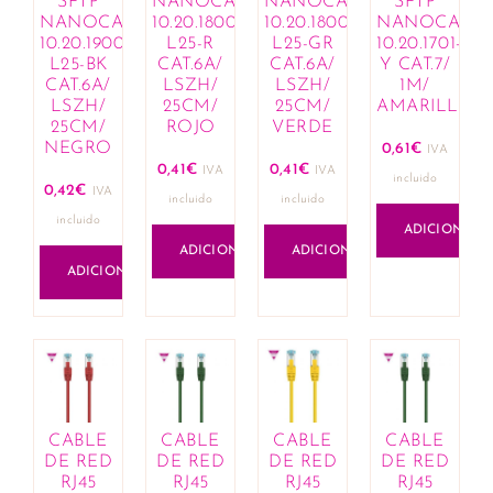
SFTP
NANOCABLE
NANOCABLE
SFTP
Cremes corantes e hennas
NANOCABLE
10.20.1800-
10.20.1800-
NANOCABL
Máscaras e condicionadores
10.20.1900-
L25-R
L25-GR
10.20.1701-
L25-BK
CAT.6A/
CAT.6A/
Y CAT.7/
Óleos, loções e exfoliantes
CAT.6A/
LSZH/
LSZH/
1M/
Produtos de fixação para penteados
LSZH/
25CM/
25CM/
AMARILLO
Queda de cabelo e revitalizantes
25CM/
ROJO
VERDE
NEGRO
0,61
€
Sprays e sérums
IVA
0,41
€
0,41
€
IVA
IVA
Tratamentos capilares
incluido
0,42
€
IVA
incluido
incluido
Casa
incluido
ADICIONAR
Aromaterapia
ADICIONAR
ADICIONAR
Óleos essenciais e compostos
ADICIONAR
Comercial e Industrial
Construção
Ferramentas
Cosmética
Acessórios e organizadores
Lábios
CABLE
CABLE
CABLE
CABLE
Bálsamos labiais
DE RED
DE RED
DE RED
DE RED
Batons e gloss
RJ45
RJ45
RJ45
RJ45