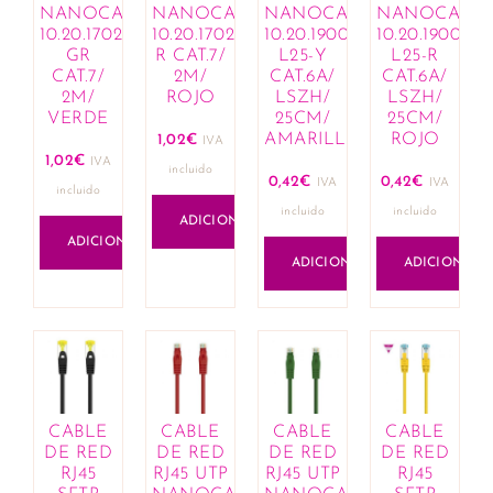
Cremes e hidratantes
NANOCABLE
NANOCABLE
NANOCABLE
NANOCABL
10.20.1702-
10.20.1702-
10.20.1900-
10.20.1900-
Limpeza e cuidado infantil
GR
R CAT.7/
L25-Y
L25-R
Mamã
CAT.7/
2M/
CAT.6A/
CAT.6A/
Lactação
2M/
ROJO
LSZH/
LSZH/
VERDE
25CM/
25CM/
Bijuteria
AMARILLO
ROJO
1,02
€
IVA
Anéis
1,02
€
IVA
incluido
Brincos
0,42
€
0,42
€
IVA
IVA
incluido
Colares
incluido
incluido
ADICIONAR
Conjuntos
ADICIONAR
Esferográficas
ADICIONAR
ADICIONAR
Link composable
Missangas
Pingentes
Pulseiras
Cabelo
Amaciadores
CABLE
CABLE
CABLE
CABLE
Champôs
DE RED
DE RED
DE RED
DE RED
RJ45
RJ45 UTP
RJ45 UTP
RJ45
Coloração