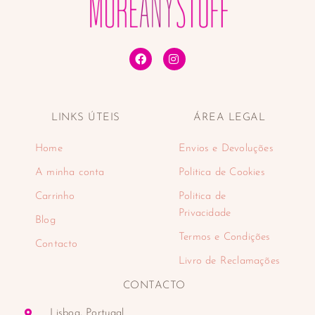
Tónicos faciais
Tratamentos de lábios
Tratamentos faciais
Desporto
Desportos náuticos e aquáticos
Padel
LINKS ÚTEIS
ÁREA LEGAL
Eletrodomésticos
Cuidado pessoal
Home
Envios e Devoluções
Aparadores
Balanças
A minha conta
Politica de Cookies
Cabelo
Carrinho
Politica de
Depiladoras
Privacidade
Blog
Higiene oral
Termos e Condições
Máquinas de barbear
Contacto
Encastre
Livro de Reclamações
Fornos de encastre
CONTACTO
Placas de encastre
Máquinas de café
Lisboa, Portugal