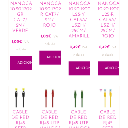
Cremes e hidratantes
NANOCABLE
NANOCABLE
NANOCABLE
NANOCABL
10.20.1702-
10.20.1702-
10.20.1900-
10.20.1900-
Limpeza e cuidado infantil
GR
R CAT.7/
L25-Y
L25-R
Mamã
CAT.7/
2M/
CAT.6A/
CAT.6A/
Lactação
2M/
ROJO
LSZH/
LSZH/
VERDE
25CM/
25CM/
Bijuteria
AMARILLO
ROJO
1,02
€
IVA
Anéis
1,02
€
IVA
incluido
Brincos
0,42
€
0,42
€
IVA
IVA
incluido
Colares
incluido
incluido
ADICIONAR
Conjuntos
ADICIONAR
Esferográficas
ADICIONAR
ADICIONAR
Link composable
Missangas
Pingentes
Pulseiras
Cabelo
Amaciadores
CABLE
CABLE
CABLE
CABLE
Champôs
DE RED
DE RED
DE RED
DE RED
RJ45
RJ45 UTP
RJ45 UTP
RJ45
Coloração