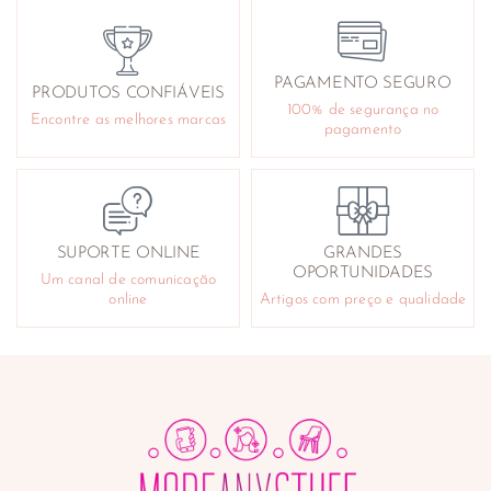
Ouvidos
Pés
Queimaduras e arranhões
PAGAMENTO SEGURO
PRODUTOS CONFIÁVEIS
Reafirmantes e tonificantes
100% de segurança no
Encontre as melhores marcas
Repelentes
pagamento
Sabonetes e géis de banho
Cuidado Facial
Acne
Antirrugas
SUPORTE ONLINE
GRANDES
Contorno de olhos
OPORTUNIDADES
Um canal de comunicação
Desmaquilhantes
online
Artigos com preço e qualidade
Higiene e cuidado nasal
Instrumentos
Lifting e tensores
Limpeza da pele e exfoliantes
Máscaras faciais
Produtos para barbear
Sérum e anti-manchas