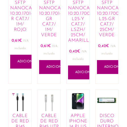
SFTP
SFTP
SFTP
SFTP
Lápis de lábios
NANOCABLE
NANOCABLE
NANOCABLE
NANOCABL
Lotes de fragrâncias e cosméticos
10.20.1701-
10.20.1701-
10.20.1700-
10.20.1700-
Olhos
R CAT.7/
GR
L25-Y
L25-GR
1M/
CAT.7/
CAT.7/
CAT.7/
Anti-olheiras
ROJO
1M/
LSZH/
25CM/
Eyeliner e lápis
VERDE
25CM/
VERDE
Máscaras de pestanas
AMARILLO
0,61
€
IVA
0,61
€
0,42
€
Sobrancelhas
IVA
IVA
incluido
0,42
€
IVA
Sombras
incluido
incluido
incluido
Rosto
ADICIONAR
ADICIONAR
ADICIONAR
Bases
ADICIONAR
Blushers
Corretores
Iluminadores de tez
Pós compactos
Unhas
Manicure
CABLE
CABLE
APPLE
DISCO
Removedores de verniz
DE RED
DE RED
IPHONE
DURO
Vernizes
RJ45
RJ45 UTP
14 PLUS
INTERNO