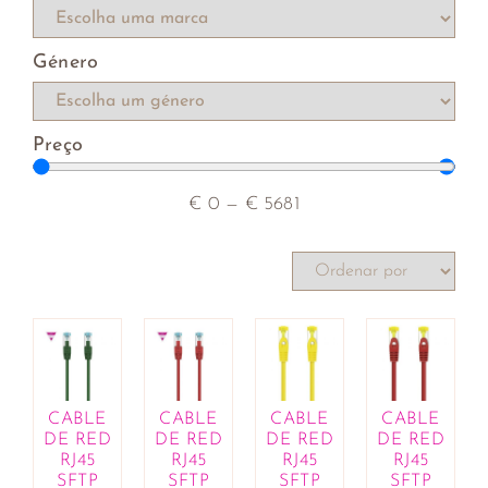
rebentos
Compotas e cremes de barrar
Género
Farinhas, leveduras e sêmolas
Hambúrgueres vegetarianos
Iogurtes e sobremesas vegetais
Preço
Macrobiótica
Mercearia
Molhos, óleos, vinagres e condimentos
€
0
—
€
5681
Patés
Produtos de catering
Rebuçados e pastilhas
Salsichas vegetais
Sementes, frutos secos e desidratados
Sopas, cremes e caldos
Substitutos de carne e de peixe
Superalimentos
CABLE
CABLE
CABLE
CABLE
DE RED
DE RED
DE RED
DE RED
Variados
RJ45
RJ45
RJ45
RJ45
Bebés e Crianças
SFTP
SFTP
SFTP
SFTP