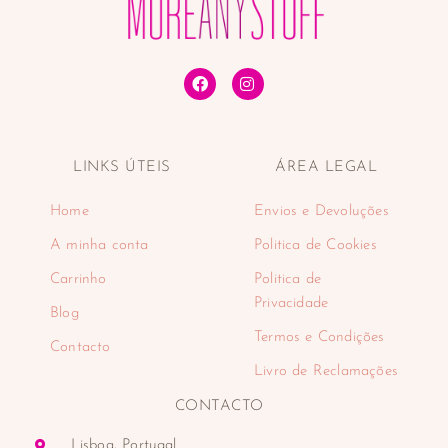
Tónicos faciais
Tratamentos de lábios
Tratamentos faciais
Desporto
Desportos náuticos e aquáticos
Padel
LINKS ÚTEIS
ÁREA LEGAL
Eletrodomésticos
Cuidado pessoal
Home
Envios e Devoluções
Aparadores
Balanças
A minha conta
Politica de Cookies
Cabelo
Carrinho
Politica de
Depiladoras
Privacidade
Blog
Higiene oral
Termos e Condições
Máquinas de barbear
Contacto
Encastre
Livro de Reclamações
Fornos de encastre
CONTACTO
Placas de encastre
Máquinas de café
Lisboa, Portugal