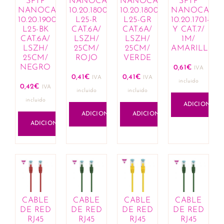
SFTP
NANOCABLE
NANOCABLE
SFTP
Cremes corantes e hennas
NANOCABLE
10.20.1800-
10.20.1800-
NANOCABL
Máscaras e condicionadores
10.20.1900-
L25-R
L25-GR
10.20.1701-
L25-BK
CAT.6A/
CAT.6A/
Y CAT.7/
Óleos, loções e exfoliantes
CAT.6A/
LSZH/
LSZH/
1M/
Produtos de fixação para penteados
LSZH/
25CM/
25CM/
AMARILLO
Queda de cabelo e revitalizantes
25CM/
ROJO
VERDE
NEGRO
0,61
€
Sprays e sérums
IVA
0,41
€
0,41
€
IVA
IVA
Tratamentos capilares
incluido
0,42
€
IVA
incluido
incluido
Casa
incluido
ADICIONAR
Aromaterapia
ADICIONAR
ADICIONAR
Óleos essenciais e compostos
ADICIONAR
Comercial e Industrial
Construção
Ferramentas
Cosmética
Acessórios e organizadores
Lábios
CABLE
CABLE
CABLE
CABLE
Bálsamos labiais
DE RED
DE RED
DE RED
DE RED
Batons e gloss
RJ45
RJ45
RJ45
RJ45